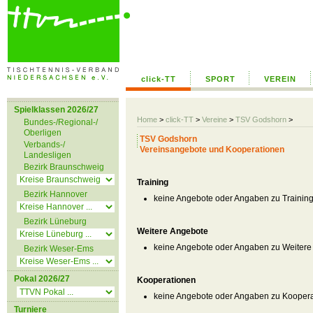
click-TT
SPORT
VEREIN
Spielklassen 2026/27
Home
>
click-TT
>
Vereine
>
TSV Godshorn
>
Bundes-/Regional-/
Oberligen
TSV Godshorn
Verbands-/
Vereinsangebote und Kooperationen
Landesligen
Bezirk Braunschweig
Training
Bezirk Hannover
keine Angebote oder Angaben zu Trainin
Bezirk Lüneburg
Weitere Angebote
keine Angebote oder Angaben zu Weitere
Bezirk Weser-Ems
Pokal 2026/27
Kooperationen
keine Angebote oder Angaben zu Kooper
Turniere