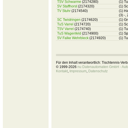
TSV Schwarme
(2174280)
(1) T
SV Staffhorst
(2174320)
(1) S
TV Stuhr
(2174540)
(1) H
(3) -,
SC Twistringen
(2174620)
(1) G
TuS Varrel
(2174720)
(1) Sc
TSV Varrel
(2174740)
(1) T
TuS Wagenfeld
(2174900)
(1) S
SV Falke Wehrbleck
(2174920)
(1) T
Für den Inhalt verantwortlich: Tischtennis-Ve
© 1999-2026
nu Datenautomaten GmbH - Autom
Kontakt
,
Impressum
,
Datenschutz