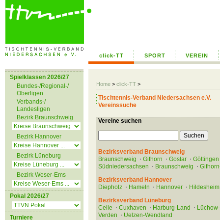
click-TT
SPORT
VEREIN
Spielklassen 2026/27
Home
>
click-TT
>
Bundes-/Regional-/
Oberligen
Tischtennis-Verband Niedersachsen e.V.
Verbands-/
Vereinssuche
Landesligen
Bezirk Braunschweig
Vereine suchen
Bezirk Hannover
Bezirksverband Braunschweig
Bezirk Lüneburg
Braunschweig
Gifhorn
Goslar
Göttingen
Südniedersachsen
Braunschweig
Gifhorn
Bezirk Weser-Ems
Bezirksverband Hannover
Diepholz
Hameln
Hannover
Hildesheim
Pokal 2026/27
Bezirksverband Lüneburg
Celle
Cuxhaven
Harburg-Land
Lüchow
Verden
Uelzen-Wendland
Turniere