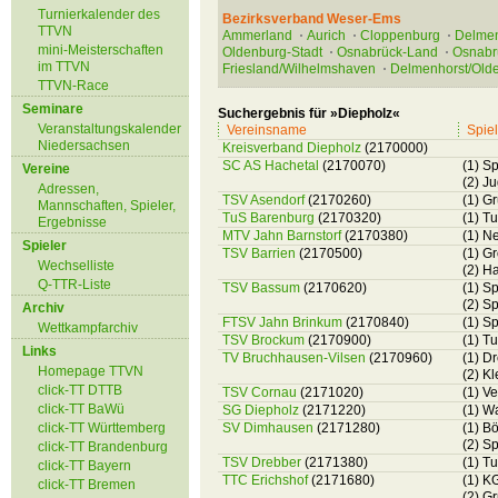
Turnierkalender des
Bezirksverband Weser-Ems
TTVN
Ammerland
Aurich
Cloppenburg
Delmen
mini-Meisterschaften
Oldenburg-Stadt
Osnabrück-Land
Osnabr
im TTVN
Friesland/Wilhelmshaven
Delmenhorst/Old
TTVN-Race
Seminare
Suchergebnis für »Diepholz«
Veranstaltungskalender
Vereinsname
Spiel
Niedersachsen
Kreisverband Diepholz
(2170000)
SC AS Hachetal
(2170070)
(1) S
Vereine
(2) J
Adressen,
TSV Asendorf
(2170260)
(1) G
Mannschaften, Spieler,
TuS Barenburg
(2170320)
(1) T
Ergebnisse
MTV Jahn Barnstorf
(2170380)
(1) N
Spieler
TSV Barrien
(2170500)
(1) G
Wechselliste
(2) H
Q-TTR-Liste
TSV Bassum
(2170620)
(1) S
(2) S
Archiv
FTSV Jahn Brinkum
(2170840)
(1) S
Wettkampfarchiv
TSV Brockum
(2170900)
(1) T
Links
TV Bruchhausen-Vilsen
(2170960)
(1) D
Homepage TTVN
(2) K
click-TT DTTB
TSV Cornau
(2171020)
(1) V
click-TT BaWü
SG Diepholz
(2171220)
(1) W
click-TT Württemberg
SV Dimhausen
(2171280)
(1) B
(2) S
click-TT Brandenburg
TSV Drebber
(2171380)
(1) T
click-TT Bayern
TTC Erichshof
(2171680)
(1) K
click-TT Bremen
(2) G