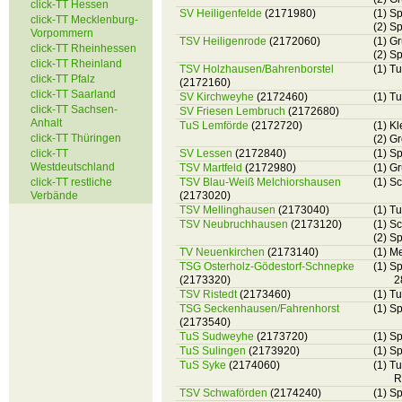
click-TT Hessen
SV Heiligenfelde
(2171980)
(1) S
click-TT Mecklenburg-
(2) S
Vorpommern
TSV Heiligenrode
(2172060)
(1) G
click-TT Rheinhessen
(2) S
click-TT Rheinland
TSV Holzhausen/Bahrenborstel
(1) T
click-TT Pfalz
(2172160)
click-TT Saarland
SV Kirchweyhe
(2172460)
(1) T
click-TT Sachsen-
SV Friesen Lembruch
(2172680)
Anhalt
TuS Lemförde
(2172720)
(1) K
click-TT Thüringen
(2) G
click-TT
SV Lessen
(2172840)
(1) S
Westdeutschland
TSV Martfeld
(2172980)
(1) G
click-TT restliche
TSV Blau-Weiß Melchiorshausen
(1) S
Verbände
(2173020)
TSV Mellinghausen
(2173040)
(1) T
TSV Neubruchhausen
(2173120)
(1) S
(2) S
TV Neuenkirchen
(2173140)
(1) M
TSG Osterholz-Gödestorf-Schnepke
(1) S
(2173320)
2
TSV Ristedt
(2173460)
(1) T
TSG Seckenhausen/Fahrenhorst
(1) S
(2173540)
TuS Sudweyhe
(2173720)
(1) S
TuS Sulingen
(2173920)
(1) S
TuS Syke
(2174060)
(1) T
R
TSV Schwaförden
(2174240)
(1) S