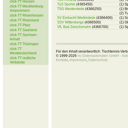
click-TT Hessen
TuS Spohle
(4365450)
(1) S
click-TT Mecklenburg-
TSG Westerstede
(4366250)
(1) B
Vorpommern
(2) T
click-TT Rheinhessen
SV Eintracht Wiefelstede
(4366400)
(1) S
click-TT Rheinland
SSV Wittenberge
(4366500)
(1) G
click-TT Pfalz
VfL Bad Zwischenahn
(4366700)
(1) S
click-TT Saarland
click-TT Sachsen-
Anhalt
click-TT Thüringen
click-TT
Für den Inhalt verantwortlich: Tischtennis-Ve
Westdeutschland
© 1999-2026
nu Datenautomaten GmbH - Autom
click-TT restliche
Kontakt
,
Impressum
,
Datenschutz
Verbände