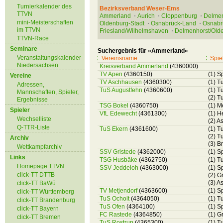
Turnierkalender des
Bezirksverband Weser-Ems
TTVN
Ammerland
Aurich
Cloppenburg
Delmen
mini-Meisterschaften
Oldenburg-Stadt
Osnabrück-Land
Osnabr
im TTVN
Friesland/Wilhelmshaven
Delmenhorst/Old
TTVN-Race
Seminare
Suchergebnis für »Ammerland«
Veranstaltungskalender
Vereinsname
Spie
Niedersachsen
Kreisverband Ammerland
(4360000)
TV Apen
(4360150)
(1) S
Vereine
TV Aschhausen
(4360300)
(1) T
Adressen,
TuS Augustfehn
(4360600)
(1) T
Mannschaften, Spieler,
(2) T
Ergebnisse
TSG Bokel
(4360750)
(1) M
Spieler
VfL Edewecht
(4361300)
(1) H
Wechselliste
(2) A
Q-TTR-Liste
TuS Ekern
(4361600)
(1) T
(2) T
Archiv
(3) B
Wettkampfarchiv
SSV Gristede
(4362000)
(1) S
Links
TSG Husbäke
(4362750)
(1) T
Homepage TTVN
SSV Jeddeloh
(4363000)
(1) S
click-TT DTTB
(2) G
(3) A
click-TT BaWü
TV Metjendorf
(4363600)
(1) S
click-TT Württemberg
TuS Ocholt
(4364050)
(1) T
click-TT Brandenburg
TuS Ofen
(4364100)
(1) S
click-TT Bayern
FC Rastede
(4364850)
(1) G
click-TT Bremen
TuS Rostrup
(4365300)
(1) T