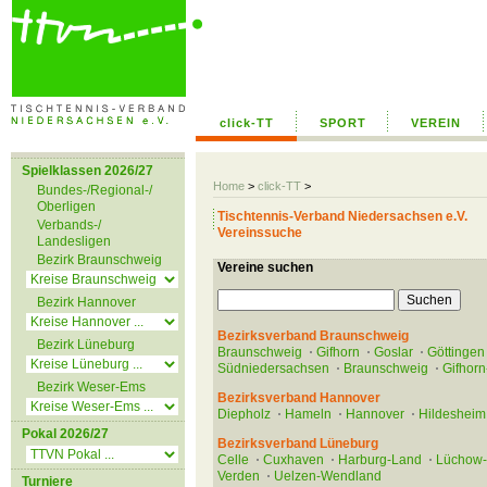
click-TT
SPORT
VEREIN
Spielklassen 2026/27
Home
>
click-TT
>
Bundes-/Regional-/
Oberligen
Tischtennis-Verband Niedersachsen e.V.
Verbands-/
Vereinssuche
Landesligen
Bezirk Braunschweig
Vereine suchen
Bezirk Hannover
Bezirksverband Braunschweig
Bezirk Lüneburg
Braunschweig
Gifhorn
Goslar
Göttingen
Südniedersachsen
Braunschweig
Gifhorn
Bezirk Weser-Ems
Bezirksverband Hannover
Diepholz
Hameln
Hannover
Hildesheim
Pokal 2026/27
Bezirksverband Lüneburg
Celle
Cuxhaven
Harburg-Land
Lüchow
Verden
Uelzen-Wendland
Turniere