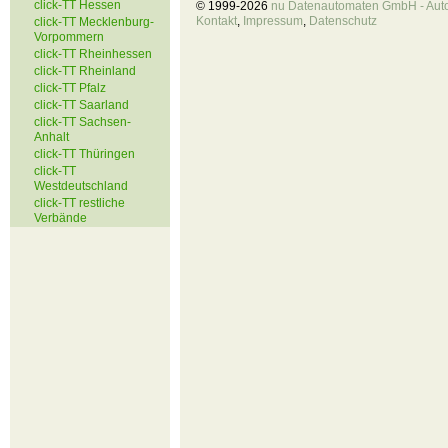
click-TT Hessen
© 1999-2026
nu Datenautomaten GmbH - Autom
Kontakt
,
Impressum
,
Datenschutz
click-TT Mecklenburg-
Vorpommern
click-TT Rheinhessen
click-TT Rheinland
click-TT Pfalz
click-TT Saarland
click-TT Sachsen-
Anhalt
click-TT Thüringen
click-TT
Westdeutschland
click-TT restliche
Verbände