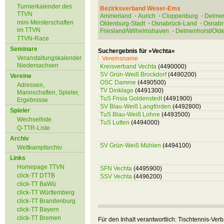
Turnierkalender des
Bezirksverband Weser-Ems
TTVN
Ammerland
Aurich
Cloppenburg
Delmen
mini-Meisterschaften
Oldenburg-Stadt
Osnabrück-Land
Osnabr
im TTVN
Friesland/Wilhelmshaven
Delmenhorst/Old
TTVN-Race
Seminare
Suchergebnis für »Vechta«
Veranstaltungskalender
Vereinsname
Niedersachsen
Kreisverband Vechta
(4490000)
SV Grün-Weiß Brockdorf
(4490200)
Vereine
OSC Damme
(4490500)
Adressen,
TV Dinklage
(4491300)
Mannschaften, Spieler,
TuS Frisia Goldenstedt
(4491900)
Ergebnisse
SV Blau-Weiß Langförden
(4492800)
Spieler
TuS Blau-Weiß Lohne
(4493500)
Wechselliste
TuS Lutten
(4494000)
Q-TTR-Liste
Archiv
SV Grün-Weiß Mühlen
(4494100)
Wettkampfarchiv
Links
Homepage TTVN
SFN Vechta
(4495900)
click-TT DTTB
SSV Vechta
(4496200)
click-TT BaWü
click-TT Württemberg
click-TT Brandenburg
click-TT Bayern
click-TT Bremen
Für den Inhalt verantwortlich: Tischtennis-Ve