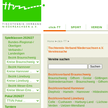
click-TT
SPORT
VEREIN
Spielklassen 2026/27
Home
>
click-TT
>
Bundes-/Regional-/
Oberligen
Tischtennis-Verband Niedersachsen e.V.
Verbands-/
Vereinssuche
Landesligen
Bezirk Braunschweig
Vereine suchen
Bezirk Hannover
Bezirksverband Braunschweig
Bezirk Lüneburg
Braunschweig
Gifhorn
Goslar
Göttingen
Südniedersachsen
Braunschweig
Gifhorn
Bezirk Weser-Ems
Bezirksverband Hannover
Diepholz
Hameln
Hannover
Hildesheim
Pokal 2026/27
Bezirksverband Lüneburg
Celle
Cuxhaven
Harburg-Land
Lüchow
Verden
Uelzen-Wendland
Turniere