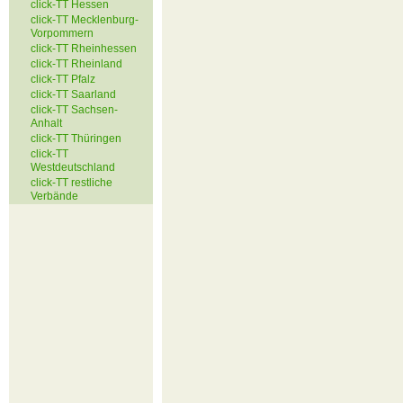
click-TT Hessen
click-TT Mecklenburg-
Vorpommern
click-TT Rheinhessen
click-TT Rheinland
click-TT Pfalz
click-TT Saarland
click-TT Sachsen-
Anhalt
click-TT Thüringen
click-TT
Westdeutschland
click-TT restliche
Verbände