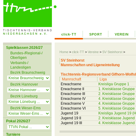
click-TT
SPORT
VEREIN
Spielklassen 2026/27
Home
>
click-TT
>
Vereine
>
SV Steinhorst
>
Bundes-/Regional-/
Oberligen
SV Steinhorst
Verbands-/
Mannschaften und Ligeneinteilung
Landesligen
Bezirk Braunschweig
Tischtennis-Regionsverband Gifhorn-Wolfs
Mannschaft
Liga
Erwachsene
Kreisliga Gruppe 1
Bezirk Hannover
Erwachsene II
1. Kreisklasse Gruppe
Erwachsene III
2. Kreisklasse Gruppe
Bezirk Lüneburg
Erwachsene IV
4. Kreisklasse Gruppe
Erwachsene V
4. Kreisklasse Gruppe
Bezirk Weser-Ems
Erwachsene VI
5. Kreisklasse Gruppe
Jugend 19
Kreisliga Jugend 19 (H
Jugend 19 II
2. Kreisklasse Jugend 
Pokal 2026/27
Jugend 19 III
4. Kreisklasse Jugend 
Turniere