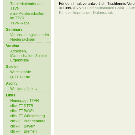
Für den Inhalt verantwortlich: Tischtennis-Ve
Turnierkalender des
© 1999-2026
nu Datenautomaten GmbH - Autom
TTVN
Kontakt
,
Impressum
,
Datenschutz
mini-Meisterschaften
im TTVN
TTVN-Race
Seminare
Veranstaltungskalender
Niedersachsen
Vereine
Adressen,
Mannschaften, Spieler,
Ergebnisse
Spieler
Wechselliste
Q-TTR-Liste
Archiv
Wettkampfarchiv
Links
Homepage TTVN
click-TT DTTB
click-TT BaWü
click-TT Württemberg
click-TT Brandenburg
click-TT Bayern
click-TT Bremen