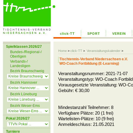
click-TT
SPORT
VEREIN
Spielklassen 2026/27
Home
>
click-TT
>
Veranstaltungskalender
>
Bundes-/Regional-/
Oberligen
Tischtennis-Verband Niedersachsen e.V.
Verbands-/
WO-Coach Fortbildung (E-Learning)
Landesligen
Bezirk Braunschweig
Veranstaltungsnummer: 2021-71-07
Veranstaltungstyp: WO-Coach Fortbil
Bezirk Hannover
Vorausgesetzte Veranstaltung: WO-Co
Gebühr: € 30,00
Bezirk Lüneburg
Bezirk Weser-Ems
Mindestanzahl Teilnehmer: 8
Verfügbare Plätze: 20 (1 frei)
Wartelisten-Plätze: 10 (9 frei)
Pokal 2026/27
Anmeldeschluss: 21.05.2021
Turniere