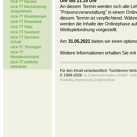
Uhr bis 21.15 Uhr
click-TT Hessen
An diesem Termin werden sich alle Le
click-TT Mecklenburg-
Vorpommern
"Präsenzveranstaltung" in einem Onlin
click-TT Rheinhessen
diesem Termin ist verpflichtend. Wäh
click-TT Rheinland
werden die Inhalte der Onlinephase auf
click-TT Pfalz
Wettspielordnung vorgestellt.
click-TT Saarland
click-TT Sachsen-
Am
31.05.2021
bieten wir einen optio
Anhalt
click-TT Thüringen
click-TT
Weitere Informationen erhalten Sie mit
Westdeutschland
click-TT restliche
Verbände
Für den Inhalt verantwortlich: Tischtennis-Ve
© 1999-2026
nu Datenautomaten GmbH - Autom
Kontakt
,
Impressum
,
Datenschutz