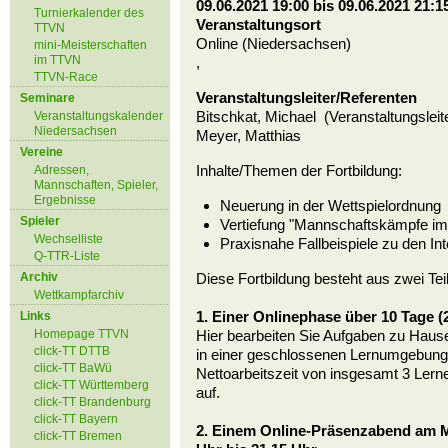
09.06.2021 19:00 bis 09.06.2021 21:1
Turnierkalender des
Veranstaltungsort
TTVN
Online (Niedersachsen)
mini-Meisterschaften
im TTVN
,
TTVN-Race
Veranstaltungsleiter/Referenten
Seminare
Bitschkat, Michael (Veranstaltungsleit
Veranstaltungskalender
Niedersachsen
Meyer, Matthias
Vereine
Inhalte/Themen der Fortbildung:
Adressen,
Mannschaften, Spieler,
Ergebnisse
Neuerung in der Wettspielordnung
Spieler
Vertiefung "Mannschaftskämpfe im 
Wechselliste
Praxisnahe Fallbeispiele zu den Int
Q-TTR-Liste
Archiv
Diese Fortbildung besteht aus zwei Tei
Wettkampfarchiv
1. Einer Onlinephase über 10 Tage (2
Links
Homepage TTVN
Hier bearbeiten Sie Aufgaben zu Haus
click-TT DTTB
in einer geschlossenen Lernumgebung
click-TT BaWü
Nettoarbeitszeit von insgesamt 3 Lerne
click-TT Württemberg
auf.
click-TT Brandenburg
click-TT Bayern
2. Einem
Online-Präsenzabend
am M
click-TT Bremen