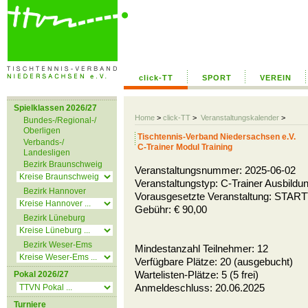
click-TT
SPORT
VEREIN
Spielklassen 2026/27
Home
>
click-TT
>
Veranstaltungskalender
>
Bundes-/Regional-/
Oberligen
Tischtennis-Verband Niedersachsen e.V.
Verbands-/
C-Trainer Modul Training
Landesligen
Bezirk Braunschweig
Veranstaltungsnummer: 2025-06-02
Veranstaltungstyp: C-Trainer Ausbildun
Bezirk Hannover
Vorausgesetzte Veranstaltung: STAR
Gebühr: € 90,00
Bezirk Lüneburg
Bezirk Weser-Ems
Mindestanzahl Teilnehmer: 12
Verfügbare Plätze: 20 (ausgebucht)
Wartelisten-Plätze: 5 (5 frei)
Pokal 2026/27
Anmeldeschluss: 20.06.2025
Turniere