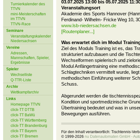
03.07.2025 13:00 bis 05.07.2025 11:3
Turnierkalender des
Veranstaltungsort
TTVN
Akademie des Sports Hannover (Hann
mini-Meisterschaften
im TTVN
Ferdinand- Wilhelm- Fricke Weg 10, 
TTVN-Race
www.lsb-niedersachsen.de
Seminare
[Routenplaner...]
Veranstaltungskalender
Niedersachsen
Was erwartet dich im Modul Trainin
Vereine
Ziel des Moduls Training ist es, das 
Adressen,
strukturiert aufzubauen und die Tischt
Mannschaften, Spieler,
Wechselformen spielerisch und zielorie
Ergebnisse
Modul Anfängertraining eine methodis
Spieler
Schlagtechniken vermittelt wurde, lieg
Wechselliste
methodischen Einführung weiterer Sch
Q-TTR-Liste
Schuss.
Archiv
Wettkampfarchiv
Abgerundet werden die tischtennisspez
Links
Kondition und sportmedizinische Grund
Homepage TTVN
Übertraining bedeutet und was in unse
click-TT DTTB
Bewegungen ausführen.
click-TT BaWü
click-TT Württemberg
click-TT Brandenburg
click-TT Bayern
Für den Inhalt verantwortlich: Tischtennis-Ve
click-TT Bremen
© 1999-2026
nu Datenautomaten GmbH - Autom