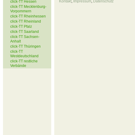
Kontakt
,
Impressum
,
Datenschutz
click-TT Hessen
click-TT Mecklenburg-
Vorpommern
click-TT Rheinhessen
click-TT Rheinland
click-TT Pfalz
click-TT Saarland
click-TT Sachsen-
Anhalt
click-TT Thüringen
click-TT
Westdeutschland
click-TT restliche
Verbände