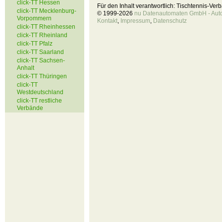
click-TT Hessen
Für den Inhalt verantwortlich: Tischtennis-Ve
click-TT Mecklenburg-
© 1999-2026
nu Datenautomaten GmbH - Autom
Vorpommern
Kontakt
,
Impressum
,
Datenschutz
click-TT Rheinhessen
click-TT Rheinland
click-TT Pfalz
click-TT Saarland
click-TT Sachsen-
Anhalt
click-TT Thüringen
click-TT
Westdeutschland
click-TT restliche
Verbände