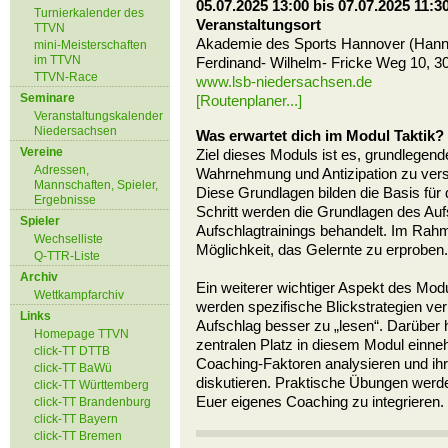
05.07.2025 13:00 bis 07.07.2025 11:3
Turnierkalender des
Veranstaltungsort
TTVN
Akademie des Sports Hannover (Hann
mini-Meisterschaften
im TTVN
Ferdinand- Wilhelm- Fricke Weg 10, 
TTVN-Race
www.lsb-niedersachsen.de
Seminare
[Routenplaner...]
Veranstaltungskalender
Niedersachsen
Was erwartet dich im Modul Taktik?
Vereine
Ziel dieses Moduls ist es, grundlegend
Adressen,
Wahrnehmung und Antizipation zu ver
Mannschaften, Spieler,
Diese Grundlagen bilden die Basis für
Ergebnisse
Schritt werden die Grundlagen des Auf
Spieler
Aufschlagtrainings behandelt. Im Rahm
Wechselliste
Möglichkeit, das Gelernte zu erproben.
Q-TTR-Liste
Archiv
Ein weiterer wichtiger Aspekt des Mod
Wettkampfarchiv
werden spezifische Blickstrategien verm
Links
Aufschlag besser zu „lesen“. Darüber 
Homepage TTVN
zentralen Platz in diesem Modul einn
click-TT DTTB
Coaching-Faktoren analysieren und ihr
click-TT BaWü
diskutieren. Praktische Übungen werde
click-TT Württemberg
Euer eigenes Coaching zu integrieren.
click-TT Brandenburg
click-TT Bayern
click-TT Bremen