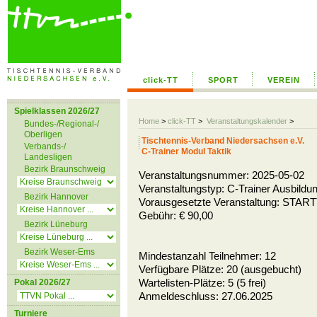
click-TT
SPORT
VEREIN
Spielklassen 2026/27
Home
>
click-TT
>
Veranstaltungskalender
>
Bundes-/Regional-/
Oberligen
Tischtennis-Verband Niedersachsen e.V.
Verbands-/
C-Trainer Modul Taktik
Landesligen
Bezirk Braunschweig
Veranstaltungsnummer: 2025-05-02
Veranstaltungstyp: C-Trainer Ausbildun
Bezirk Hannover
Vorausgesetzte Veranstaltung: STAR
Gebühr: € 90,00
Bezirk Lüneburg
Bezirk Weser-Ems
Mindestanzahl Teilnehmer: 12
Verfügbare Plätze: 20 (ausgebucht)
Wartelisten-Plätze: 5 (5 frei)
Pokal 2026/27
Anmeldeschluss: 27.06.2025
Turniere