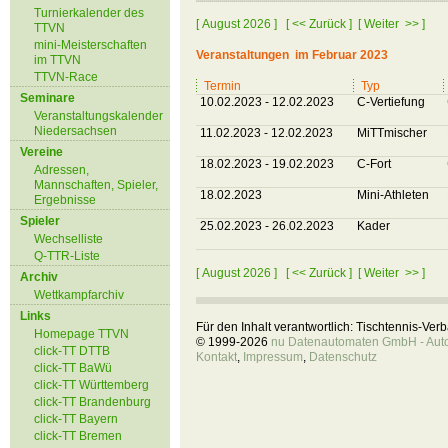
Turnierkalender des
[ August 2026 ]
[ << Zurück ]
[ Weiter >> ]
TTVN
mini-Meisterschaften
Veranstaltungen im Februar 2023
im TTVN
TTVN-Race
Termin
Typ
Seminare
10.02.2023 - 12.02.2023
C-Vertiefung
Veranstaltungskalender
Niedersachsen
11.02.2023 - 12.02.2023
MiTTmischer
Vereine
18.02.2023 - 19.02.2023
C-Fort
Adressen,
Mannschaften, Spieler,
18.02.2023
Mini-Athleten
Ergebnisse
Spieler
25.02.2023 - 26.02.2023
Kader
Wechselliste
Q-TTR-Liste
[ August 2026 ]
[ << Zurück ]
[ Weiter >> ]
Archiv
Wettkampfarchiv
Links
Für den Inhalt verantwortlich: Tischtennis-Ve
Homepage TTVN
© 1999-2026
nu Datenautomaten GmbH - Autom
click-TT DTTB
Kontakt
,
Impressum
,
Datenschutz
click-TT BaWü
click-TT Württemberg
click-TT Brandenburg
click-TT Bayern
click-TT Bremen