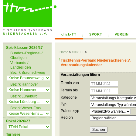
click-TT
SPORT
VEREIN
Spielklassen 2026/27
Home
>
click-TT
>
Bundes-/Regional-/
Oberligen
Tischtennis-Verband Niedersachsen e.V.
Verbands-/
Veranstaltungskalender
Landesligen
Bezirk Braunschweig
Veranstaltungen filtern
Termin von
Bezirk Hannover
Termin bis
Bezirk Lüneburg
Kategorie
Typ
Bezirk Weser-Ems
Präsenztyp
Region
Pokal 2026/27
Turniere