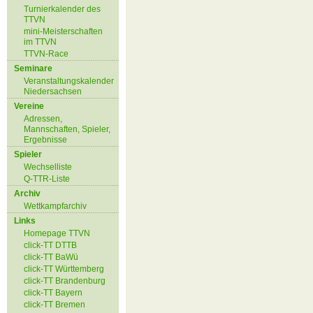
Turnierkalender des
TTVN
mini-Meisterschaften
im TTVN
TTVN-Race
Seminare
Veranstaltungskalender
Niedersachsen
Vereine
Adressen,
Mannschaften, Spieler,
Ergebnisse
Spieler
Wechselliste
Q-TTR-Liste
Archiv
Wettkampfarchiv
Links
Homepage TTVN
click-TT DTTB
click-TT BaWü
click-TT Württemberg
click-TT Brandenburg
click-TT Bayern
click-TT Bremen