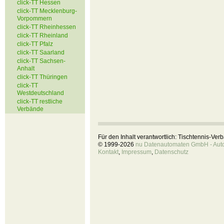
click-TT Hessen
click-TT Mecklenburg-
Vorpommern
click-TT Rheinhessen
click-TT Rheinland
click-TT Pfalz
click-TT Saarland
click-TT Sachsen-
Anhalt
click-TT Thüringen
click-TT
Westdeutschland
click-TT restliche
Verbände
Für den Inhalt verantwortlich: Tischtennis-Ve
© 1999-2026
nu Datenautomaten GmbH - Autom
Kontakt
,
Impressum
,
Datenschutz