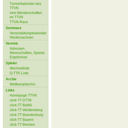
Turnierkalender des
TTVN
mini-Meisterschaften
im TTVN
TTVN-Race
Seminare
Veranstaltungskalender
Niedersachsen
Vereine
Adressen,
Mannschaften, Spieler,
Ergebnisse
Spieler
Wechselliste
Q-TTR-Liste
Archiv
Wettkampfarchiv
Links
Homepage TTVN
click-TT DTTB
click-TT BaWü
click-TT Württemberg
click-TT Brandenburg
click-TT Bayern
click-TT Bremen