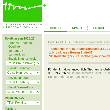
click-TT
SPORT
VEREIN
Spielklassen 2026/27
Home
>
click-TT
>
Tischtennis-Kreisverband Scha
Bundes-/Regional-/
Oberligen
Tischtennis-Kreisverband Schaumburg 201
Verbands-/
1. Kreisklasse Herren Staffel B
Landesligen
SG Rodenberg V - SC Deckbergen-Schaumburg
Bezirk Braunschweig
Bezirk Hannover
Für den Inhalt verantwortlich: Tischtennis-Ve
© 1999-2026
nu Datenautomaten GmbH - Autom
Kontakt
,
Impressum
,
Datenschutz
Bezirk Lüneburg
Bezirk Weser-Ems
Pokal 2026/27
Turniere