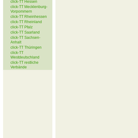
click-TT Hessen
click-TT Mecklenburg-
Vorpommern
click-TT Rheinhessen
click-TT Rheinland
click-TT Pfalz
click-TT Saarland
click-TT Sachsen-
Anhalt
click-TT Thüringen
click-TT
Westdeutschland
click-TT restliche
Verbände