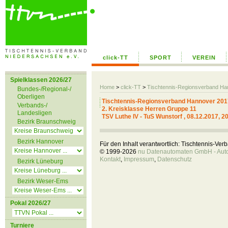
click-TT
SPORT
VEREIN
Spielklassen 2026/27
Home
>
click-TT
>
Tischtennis-Regionsverband H
Bundes-/Regional-/
Oberligen
Tischtennis-Regionsverband Hannover 201
Verbands-/
2. Kreisklasse Herren Gruppe 11
Landesligen
TSV Luthe IV - TuS Wunstorf , 08.12.2017, 2
Bezirk Braunschweig
Bezirk Hannover
Für den Inhalt verantwortlich: Tischtennis-Ve
© 1999-2026
nu Datenautomaten GmbH - Autom
Kontakt
,
Impressum
,
Datenschutz
Bezirk Lüneburg
Bezirk Weser-Ems
Pokal 2026/27
Turniere