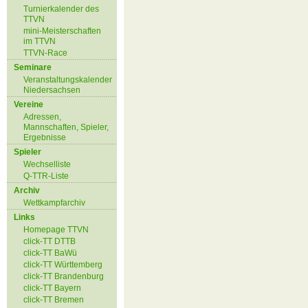
Turnierkalender des
TTVN
mini-Meisterschaften
im TTVN
TTVN-Race
Seminare
Veranstaltungskalender
Niedersachsen
Vereine
Adressen,
Mannschaften, Spieler,
Ergebnisse
Spieler
Wechselliste
Q-TTR-Liste
Archiv
Wettkampfarchiv
Links
Homepage TTVN
click-TT DTTB
click-TT BaWü
click-TT Württemberg
click-TT Brandenburg
click-TT Bayern
click-TT Bremen