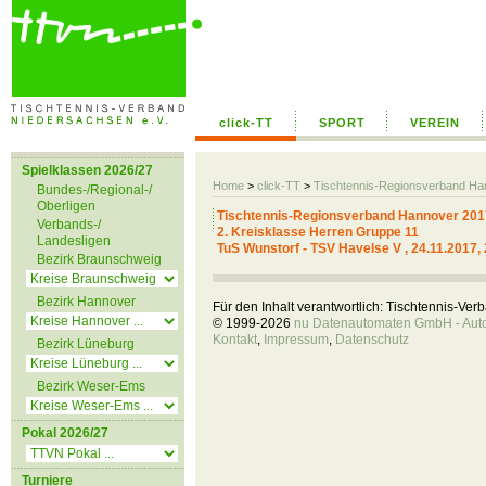
click-TT
SPORT
VEREIN
Spielklassen 2026/27
Home
>
click-TT
>
Tischtennis-Regionsverband H
Bundes-/Regional-/
Oberligen
Tischtennis-Regionsverband Hannover 201
Verbands-/
2. Kreisklasse Herren Gruppe 11
Landesligen
TuS Wunstorf - TSV Havelse V , 24.11.2017,
Bezirk Braunschweig
Bezirk Hannover
Für den Inhalt verantwortlich: Tischtennis-Ve
© 1999-2026
nu Datenautomaten GmbH - Autom
Kontakt
,
Impressum
,
Datenschutz
Bezirk Lüneburg
Bezirk Weser-Ems
Pokal 2026/27
Turniere