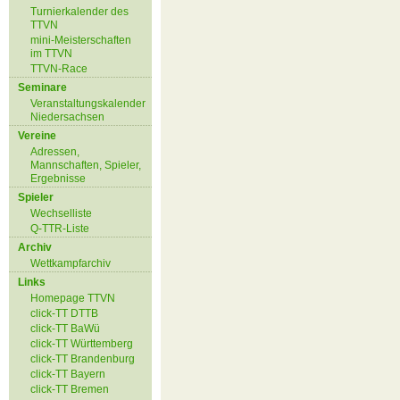
Turnierkalender des
TTVN
mini-Meisterschaften
im TTVN
TTVN-Race
Seminare
Veranstaltungskalender
Niedersachsen
Vereine
Adressen,
Mannschaften, Spieler,
Ergebnisse
Spieler
Wechselliste
Q-TTR-Liste
Archiv
Wettkampfarchiv
Links
Homepage TTVN
click-TT DTTB
click-TT BaWü
click-TT Württemberg
click-TT Brandenburg
click-TT Bayern
click-TT Bremen