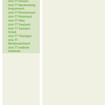
click-TT Hessen
click-TT Mecklenburg-
Vorpommern
click-TT Rheinhessen
click-TT Rheinland
click-TT Pfalz
click-TT Saarland
click-TT Sachsen-
Anhalt
click-TT Thüringen
click-TT
Westdeutschland
click-TT restliche
Verbände