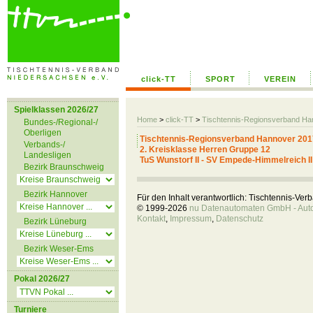
click-TT
SPORT
VEREIN
Spielklassen 2026/27
Home
>
click-TT
>
Tischtennis-Regionsverband H
Bundes-/Regional-/
Oberligen
Tischtennis-Regionsverband Hannover 201
Verbands-/
2. Kreisklasse Herren Gruppe 12
Landesligen
TuS Wunstorf II - SV Empede-Himmelreich II 
Bezirk Braunschweig
Bezirk Hannover
Für den Inhalt verantwortlich: Tischtennis-Ve
© 1999-2026
nu Datenautomaten GmbH - Autom
Kontakt
,
Impressum
,
Datenschutz
Bezirk Lüneburg
Bezirk Weser-Ems
Pokal 2026/27
Turniere