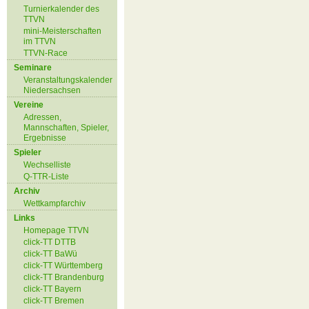
Turnierkalender des
TTVN
mini-Meisterschaften
im TTVN
TTVN-Race
Seminare
Veranstaltungskalender
Niedersachsen
Vereine
Adressen,
Mannschaften, Spieler,
Ergebnisse
Spieler
Wechselliste
Q-TTR-Liste
Archiv
Wettkampfarchiv
Links
Homepage TTVN
click-TT DTTB
click-TT BaWü
click-TT Württemberg
click-TT Brandenburg
click-TT Bayern
click-TT Bremen