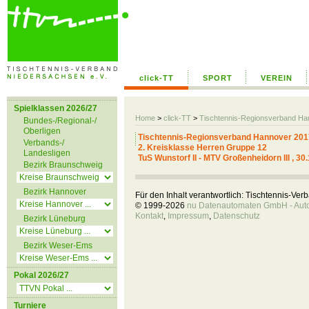
click-TT
SPORT
VEREIN
Spielklassen 2026/27
Home
>
click-TT
>
Tischtennis-Regionsverband H
Bundes-/Regional-/
Oberligen
Tischtennis-Regionsverband Hannover 201
Verbands-/
2. Kreisklasse Herren Gruppe 12
Landesligen
TuS Wunstorf II - MTV Großenheidorn III , 30
Bezirk Braunschweig
Bezirk Hannover
Für den Inhalt verantwortlich: Tischtennis-Ve
© 1999-2026
nu Datenautomaten GmbH - Autom
Kontakt
,
Impressum
,
Datenschutz
Bezirk Lüneburg
Bezirk Weser-Ems
Pokal 2026/27
Turniere