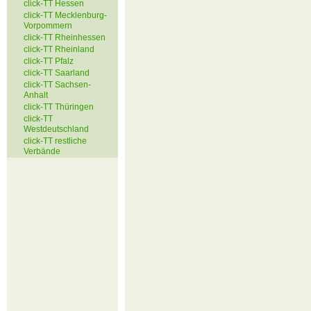
click-TT Hessen
click-TT Mecklenburg-
Vorpommern
click-TT Rheinhessen
click-TT Rheinland
click-TT Pfalz
click-TT Saarland
click-TT Sachsen-
Anhalt
click-TT Thüringen
click-TT
Westdeutschland
click-TT restliche
Verbände