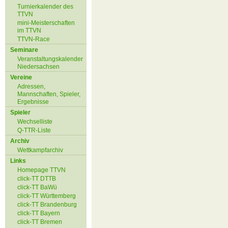
Turnierkalender des
TTVN
mini-Meisterschaften
im TTVN
TTVN-Race
Seminare
Veranstaltungskalender
Niedersachsen
Vereine
Adressen,
Mannschaften, Spieler,
Ergebnisse
Spieler
Wechselliste
Q-TTR-Liste
Archiv
Wettkampfarchiv
Links
Homepage TTVN
click-TT DTTB
click-TT BaWü
click-TT Württemberg
click-TT Brandenburg
click-TT Bayern
click-TT Bremen