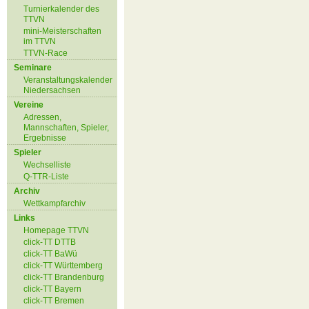
Turnierkalender des
TTVN
mini-Meisterschaften
im TTVN
TTVN-Race
Seminare
Veranstaltungskalender
Niedersachsen
Vereine
Adressen,
Mannschaften, Spieler,
Ergebnisse
Spieler
Wechselliste
Q-TTR-Liste
Archiv
Wettkampfarchiv
Links
Homepage TTVN
click-TT DTTB
click-TT BaWü
click-TT Württemberg
click-TT Brandenburg
click-TT Bayern
click-TT Bremen