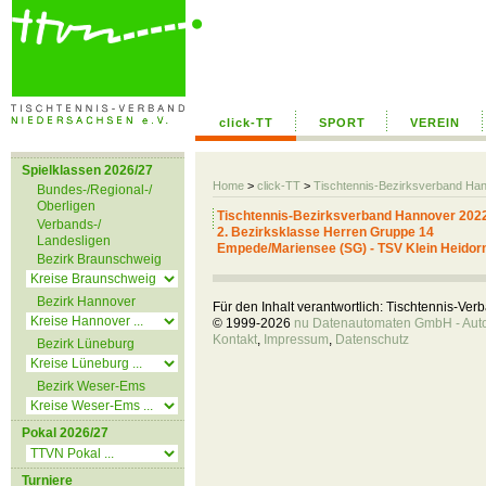
click-TT
SPORT
VEREIN
Spielklassen 2026/27
Home
>
click-TT
>
Tischtennis-Bezirksverband Ha
Bundes-/Regional-/
Oberligen
Tischtennis-Bezirksverband Hannover 202
Verbands-/
2. Bezirksklasse Herren Gruppe 14
Landesligen
Empede/Mariensee (SG) - TSV Klein Heidorn 
Bezirk Braunschweig
Bezirk Hannover
Für den Inhalt verantwortlich: Tischtennis-Ve
© 1999-2026
nu Datenautomaten GmbH - Autom
Kontakt
,
Impressum
,
Datenschutz
Bezirk Lüneburg
Bezirk Weser-Ems
Pokal 2026/27
Turniere