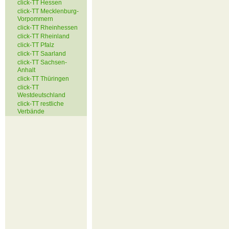
click-TT Hessen
click-TT Mecklenburg-
Vorpommern
click-TT Rheinhessen
click-TT Rheinland
click-TT Pfalz
click-TT Saarland
click-TT Sachsen-
Anhalt
click-TT Thüringen
click-TT
Westdeutschland
click-TT restliche
Verbände