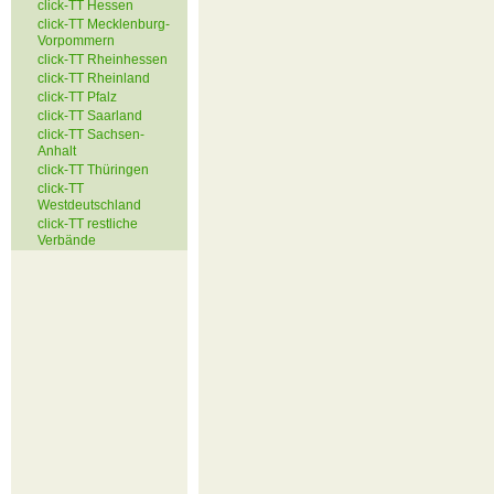
click-TT Hessen
click-TT Mecklenburg-
Vorpommern
click-TT Rheinhessen
click-TT Rheinland
click-TT Pfalz
click-TT Saarland
click-TT Sachsen-
Anhalt
click-TT Thüringen
click-TT
Westdeutschland
click-TT restliche
Verbände