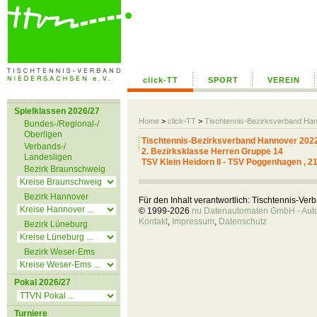
click-TT
SPORT
VEREIN
Spielklassen 2026/27
Home
>
click-TT
>
Tischtennis-Bezirksverband Ha
Bundes-/Regional-/
Oberligen
Tischtennis-Bezirksverband Hannover 202
Verbands-/
2. Bezirksklasse Herren Gruppe 14
Landesligen
TSV Klein Heidorn II - TSV Poggenhagen , 2
Bezirk Braunschweig
Bezirk Hannover
Für den Inhalt verantwortlich: Tischtennis-Ve
© 1999-2026
nu Datenautomaten GmbH - Autom
Kontakt
,
Impressum
,
Datenschutz
Bezirk Lüneburg
Bezirk Weser-Ems
Pokal 2026/27
Turniere