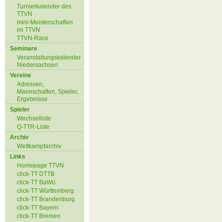
Turnierkalender des
TTVN
mini-Meisterschaften
im TTVN
TTVN-Race
Seminare
Veranstaltungskalender
Niedersachsen
Vereine
Adressen,
Mannschaften, Spieler,
Ergebnisse
Spieler
Wechselliste
Q-TTR-Liste
Archiv
Wettkampfarchiv
Links
Homepage TTVN
click-TT DTTB
click-TT BaWü
click-TT Württemberg
click-TT Brandenburg
click-TT Bayern
click-TT Bremen