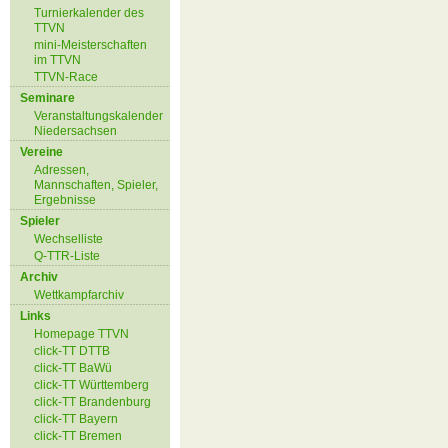
Turnierkalender des
TTVN
mini-Meisterschaften
im TTVN
TTVN-Race
Seminare
Veranstaltungskalender
Niedersachsen
Vereine
Adressen,
Mannschaften, Spieler,
Ergebnisse
Spieler
Wechselliste
Q-TTR-Liste
Archiv
Wettkampfarchiv
Links
Homepage TTVN
click-TT DTTB
click-TT BaWü
click-TT Württemberg
click-TT Brandenburg
click-TT Bayern
click-TT Bremen