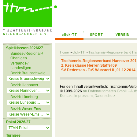
click-TT
SPORT
VEREIN
Spielklassen 2026/27
Home
>
click-TT
>
Tischtennis-Regionsverband H
Bundes-/Regional-/
Oberligen
Tischtennis-Regionsverband Hannover 201
Verbands-/
2. Kreisklasse Herren Staffel 09
Landesligen
SV Dedensen - TuS Wunstorf II , 01.12.2014,
Bezirk Braunschweig
Bezirk Hannover
Für den Inhalt verantwortlich: Tischtennis-Ve
© 1999-2026
nu Datenautomaten GmbH - Autom
Kontakt
,
Impressum
,
Datenschutz
Bezirk Lüneburg
Bezirk Weser-Ems
Pokal 2026/27
Turniere