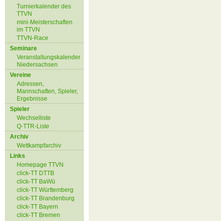
Turnierkalender des
TTVN
mini-Meisterschaften
im TTVN
TTVN-Race
Seminare
Veranstaltungskalender
Niedersachsen
Vereine
Adressen,
Mannschaften, Spieler,
Ergebnisse
Spieler
Wechselliste
Q-TTR-Liste
Archiv
Wettkampfarchiv
Links
Homepage TTVN
click-TT DTTB
click-TT BaWü
click-TT Württemberg
click-TT Brandenburg
click-TT Bayern
click-TT Bremen