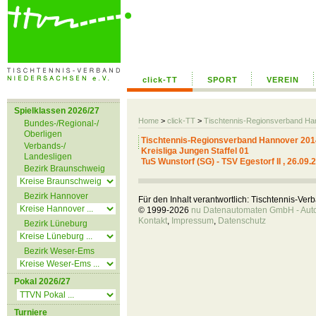
click-TT
SPORT
VEREIN
Spielklassen 2026/27
Home
>
click-TT
>
Tischtennis-Regionsverband H
Bundes-/Regional-/
Oberligen
Tischtennis-Regionsverband Hannover 201
Verbands-/
Kreisliga Jungen Staffel 01
Landesligen
TuS Wunstorf (SG) - TSV Egestorf II , 26.09.
Bezirk Braunschweig
Bezirk Hannover
Für den Inhalt verantwortlich: Tischtennis-Ve
© 1999-2026
nu Datenautomaten GmbH - Autom
Kontakt
,
Impressum
,
Datenschutz
Bezirk Lüneburg
Bezirk Weser-Ems
Pokal 2026/27
Turniere