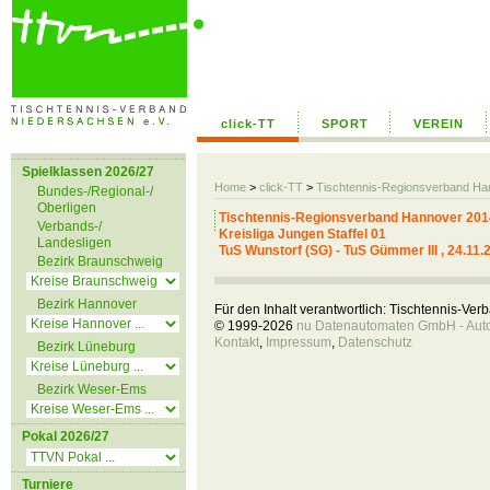
click-TT
SPORT
VEREIN
Spielklassen 2026/27
Home
>
click-TT
>
Tischtennis-Regionsverband H
Bundes-/Regional-/
Oberligen
Tischtennis-Regionsverband Hannover 201
Verbands-/
Kreisliga Jungen Staffel 01
Landesligen
TuS Wunstorf (SG) - TuS Gümmer III , 24.11.
Bezirk Braunschweig
Bezirk Hannover
Für den Inhalt verantwortlich: Tischtennis-Ve
© 1999-2026
nu Datenautomaten GmbH - Autom
Kontakt
,
Impressum
,
Datenschutz
Bezirk Lüneburg
Bezirk Weser-Ems
Pokal 2026/27
Turniere