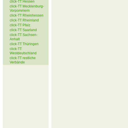
click-TT Hessen
click-TT Mecklenburg-
Vorpommern
click-TT Rheinhessen
click-TT Rheinland
click-TT Pfalz
click-TT Saarland
click-TT Sachsen-
Anhalt
click-TT Thüringen
click-TT
Westdeutschland
click-TT restliche
Verbände