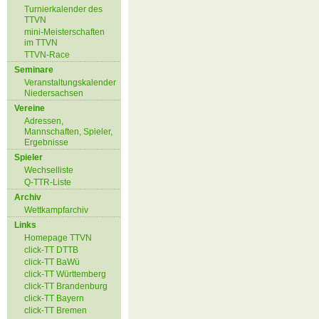
Turnierkalender des
TTVN
mini-Meisterschaften
im TTVN
TTVN-Race
Seminare
Veranstaltungskalender
Niedersachsen
Vereine
Adressen,
Mannschaften, Spieler,
Ergebnisse
Spieler
Wechselliste
Q-TTR-Liste
Archiv
Wettkampfarchiv
Links
Homepage TTVN
click-TT DTTB
click-TT BaWü
click-TT Württemberg
click-TT Brandenburg
click-TT Bayern
click-TT Bremen