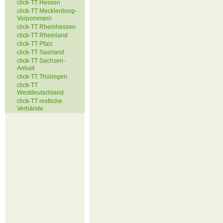
click-TT Hessen
click-TT Mecklenburg-
Vorpommern
click-TT Rheinhessen
click-TT Rheinland
click-TT Pfalz
click-TT Saarland
click-TT Sachsen-
Anhalt
click-TT Thüringen
click-TT
Westdeutschland
click-TT restliche
Verbände