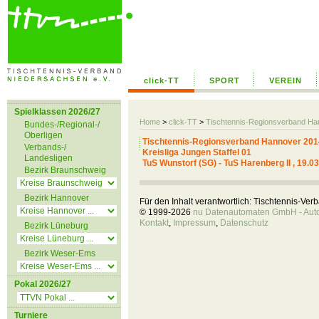
click-TT
SPORT
VEREIN
Spielklassen 2026/27
Home
>
click-TT
>
Tischtennis-Regionsverband H
Bundes-/Regional-/
Oberligen
Tischtennis-Regionsverband Hannover 201
Verbands-/
Kreisliga Jungen Staffel 01
Landesligen
TuS Wunstorf (SG) - TuS Harenberg II , 19.0
Bezirk Braunschweig
Bezirk Hannover
Für den Inhalt verantwortlich: Tischtennis-Ve
© 1999-2026
nu Datenautomaten GmbH - Autom
Kontakt
,
Impressum
,
Datenschutz
Bezirk Lüneburg
Bezirk Weser-Ems
Pokal 2026/27
Turniere