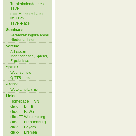
Turnierkalender des
TTVN
mini-Meisterschaften
im TTVN
TTVN-Race
Seminare
Veranstaltungskalender
Niedersachsen
Vereine
Adressen,
Mannschaften, Spieler,
Ergebnisse
Spieler
Wechselliste
Q-TTR-Liste
Archiv
Wettkampfarchiv
Links
Homepage TTVN
click-TT DTTB
click-TT BaWü
click-TT Württemberg
click-TT Brandenburg
click-TT Bayern
click-TT Bremen