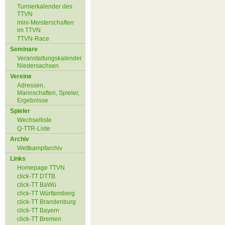
Turnierkalender des
TTVN
mini-Meisterschaften
im TTVN
TTVN-Race
Seminare
Veranstaltungskalender
Niedersachsen
Vereine
Adressen,
Mannschaften, Spieler,
Ergebnisse
Spieler
Wechselliste
Q-TTR-Liste
Archiv
Wettkampfarchiv
Links
Homepage TTVN
click-TT DTTB
click-TT BaWü
click-TT Württemberg
click-TT Brandenburg
click-TT Bayern
click-TT Bremen