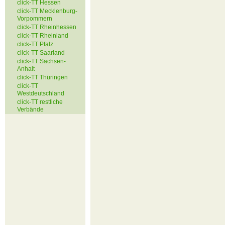
click-TT Hessen
click-TT Mecklenburg-
Vorpommern
click-TT Rheinhessen
click-TT Rheinland
click-TT Pfalz
click-TT Saarland
click-TT Sachsen-
Anhalt
click-TT Thüringen
click-TT
Westdeutschland
click-TT restliche
Verbände