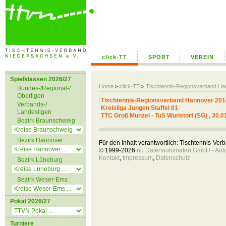
click-TT
SPORT
VEREIN
Spielklassen 2026/27
Home
>
click-TT
>
Tischtennis-Regionsverband H
Bundes-/Regional-/
Oberligen
Tischtennis-Regionsverband Hannover 201
Verbands-/
Kreisliga Jungen Staffel 01
Landesligen
TTC Groß Munzel - TuS Wunstorf (SG) , 30.0
Bezirk Braunschweig
Bezirk Hannover
Für den Inhalt verantwortlich: Tischtennis-Ve
© 1999-2026
nu Datenautomaten GmbH - Autom
Kontakt
,
Impressum
,
Datenschutz
Bezirk Lüneburg
Bezirk Weser-Ems
Pokal 2026/27
Turniere