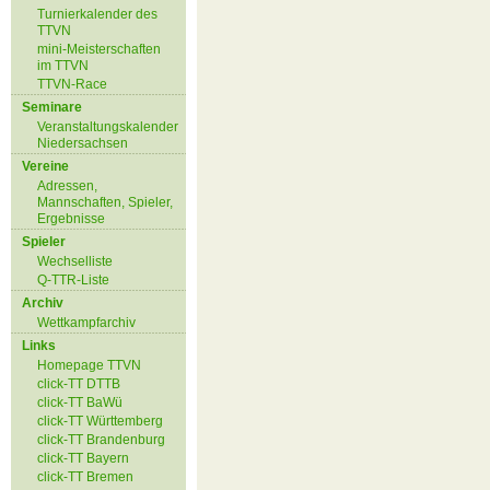
Turnierkalender des
TTVN
mini-Meisterschaften
im TTVN
TTVN-Race
Seminare
Veranstaltungskalender
Niedersachsen
Vereine
Adressen,
Mannschaften, Spieler,
Ergebnisse
Spieler
Wechselliste
Q-TTR-Liste
Archiv
Wettkampfarchiv
Links
Homepage TTVN
click-TT DTTB
click-TT BaWü
click-TT Württemberg
click-TT Brandenburg
click-TT Bayern
click-TT Bremen