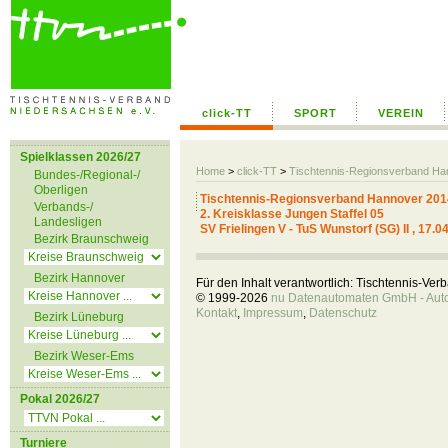
click-TT
SPORT
VEREIN
Spielklassen 2026/27
Home
>
click-TT
>
Tischtennis-Regionsverband H
Bundes-/Regional-/
Oberligen
Tischtennis-Regionsverband Hannover 201
Verbands-/
2. Kreisklasse Jungen Staffel 05
Landesligen
SV Frielingen V - TuS Wunstorf (SG) II , 17.
Bezirk Braunschweig
Bezirk Hannover
Für den Inhalt verantwortlich: Tischtennis-Ve
© 1999-2026
nu Datenautomaten GmbH - Autom
Kontakt
,
Impressum
,
Datenschutz
Bezirk Lüneburg
Bezirk Weser-Ems
Pokal 2026/27
Turniere