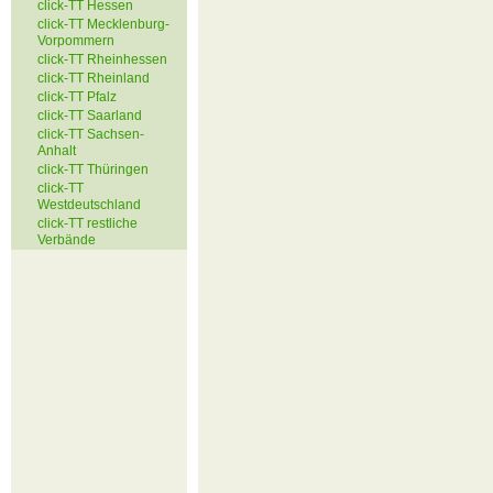
click-TT Hessen
click-TT Mecklenburg-
Vorpommern
click-TT Rheinhessen
click-TT Rheinland
click-TT Pfalz
click-TT Saarland
click-TT Sachsen-
Anhalt
click-TT Thüringen
click-TT
Westdeutschland
click-TT restliche
Verbände