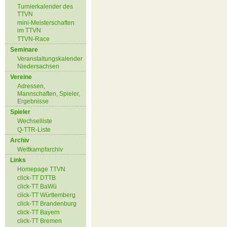
Turnierkalender des
TTVN
mini-Meisterschaften
im TTVN
TTVN-Race
Seminare
Veranstaltungskalender
Niedersachsen
Vereine
Adressen,
Mannschaften, Spieler,
Ergebnisse
Spieler
Wechselliste
Q-TTR-Liste
Archiv
Wettkampfarchiv
Links
Homepage TTVN
click-TT DTTB
click-TT BaWü
click-TT Württemberg
click-TT Brandenburg
click-TT Bayern
click-TT Bremen