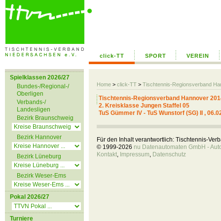
click-TT
SPORT
VEREIN
Spielklassen 2026/27
Home
>
click-TT
>
Tischtennis-Regionsverband H
Bundes-/Regional-/
Oberligen
Tischtennis-Regionsverband Hannover 201
Verbands-/
2. Kreisklasse Jungen Staffel 05
Landesligen
TuS Gümmer IV - TuS Wunstorf (SG) II , 06.0
Bezirk Braunschweig
Bezirk Hannover
Für den Inhalt verantwortlich: Tischtennis-Ve
© 1999-2026
nu Datenautomaten GmbH - Autom
Kontakt
,
Impressum
,
Datenschutz
Bezirk Lüneburg
Bezirk Weser-Ems
Pokal 2026/27
Turniere