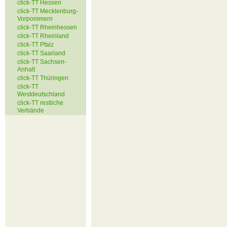
click-TT Hessen
click-TT Mecklenburg-
Vorpommern
click-TT Rheinhessen
click-TT Rheinland
click-TT Pfalz
click-TT Saarland
click-TT Sachsen-
Anhalt
click-TT Thüringen
click-TT
Westdeutschland
click-TT restliche
Verbände