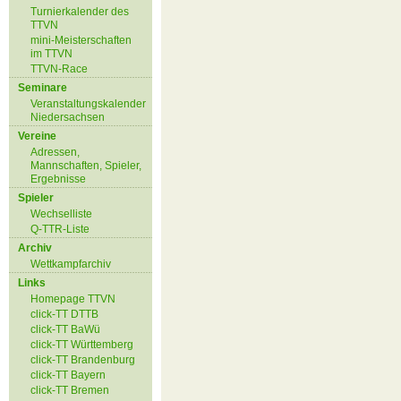
Turnierkalender des
TTVN
mini-Meisterschaften
im TTVN
TTVN-Race
Seminare
Veranstaltungskalender
Niedersachsen
Vereine
Adressen,
Mannschaften, Spieler,
Ergebnisse
Spieler
Wechselliste
Q-TTR-Liste
Archiv
Wettkampfarchiv
Links
Homepage TTVN
click-TT DTTB
click-TT BaWü
click-TT Württemberg
click-TT Brandenburg
click-TT Bayern
click-TT Bremen