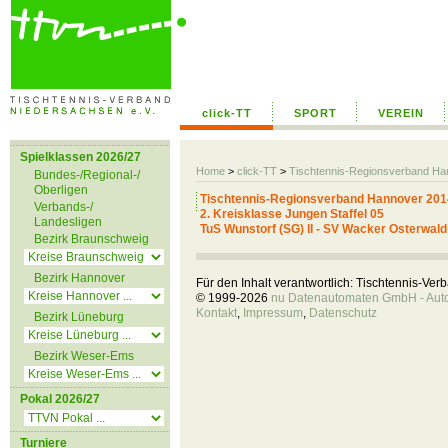
click-TT
SPORT
VEREIN
Spielklassen 2026/27
Home
>
click-TT
>
Tischtennis-Regionsverband H
Bundes-/Regional-/
Oberligen
Tischtennis-Regionsverband Hannover 201
Verbands-/
2. Kreisklasse Jungen Staffel 05
Landesligen
TuS Wunstorf (SG) II - SV Wacker Osterwald 
Bezirk Braunschweig
Bezirk Hannover
Für den Inhalt verantwortlich: Tischtennis-Ve
© 1999-2026
nu Datenautomaten GmbH - Autom
Kontakt
,
Impressum
,
Datenschutz
Bezirk Lüneburg
Bezirk Weser-Ems
Pokal 2026/27
Turniere