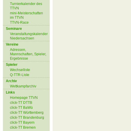
Turnierkalender des
TTVN
mini-Meisterschaften
im TTVN
TTVN-Race
Seminare
Veranstaltungskalender
Niedersachsen
Vereine
Adressen,
Mannschaften, Spieler,
Ergebnisse
Spieler
Wechselliste
Q-TTR-Liste
Archiv
Wettkampfarchiv
Links
Homepage TTVN
click-TT DTTB
click-TT BaWü
click-TT Württemberg
click-TT Brandenburg
click-TT Bayern
click-TT Bremen