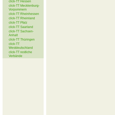
click-TT Hessen
click-TT Mecklenburg-
Vorpommern
click-TT Rheinhessen
click-TT Rheinland
click-TT Pfalz
click-TT Saarland
click-TT Sachsen-
Anhalt
click-TT Thüringen
click-TT
Westdeutschland
click-TT restliche
Verbände