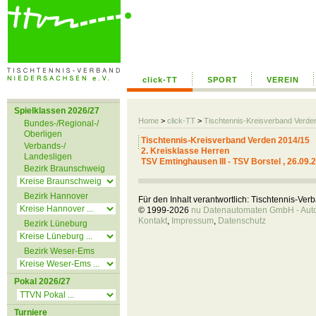
click-TT
SPORT
VEREIN
Spielklassen 2026/27
Home
>
click-TT
>
Tischtennis-Kreisverband Verd
Bundes-/Regional-/
Oberligen
Tischtennis-Kreisverband Verden 2014/15
Verbands-/
2. Kreisklasse Herren
Landesligen
TSV Emtinghausen III - TSV Borstel , 26.09.
Bezirk Braunschweig
Bezirk Hannover
Für den Inhalt verantwortlich: Tischtennis-Ve
© 1999-2026
nu Datenautomaten GmbH - Autom
Kontakt
,
Impressum
,
Datenschutz
Bezirk Lüneburg
Bezirk Weser-Ems
Pokal 2026/27
Turniere