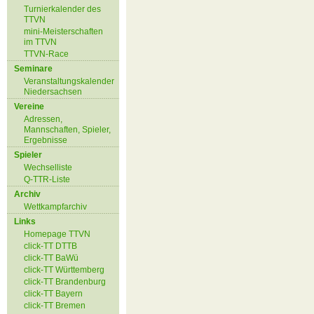
Turnierkalender des
TTVN
mini-Meisterschaften
im TTVN
TTVN-Race
Seminare
Veranstaltungskalender
Niedersachsen
Vereine
Adressen,
Mannschaften, Spieler,
Ergebnisse
Spieler
Wechselliste
Q-TTR-Liste
Archiv
Wettkampfarchiv
Links
Homepage TTVN
click-TT DTTB
click-TT BaWü
click-TT Württemberg
click-TT Brandenburg
click-TT Bayern
click-TT Bremen