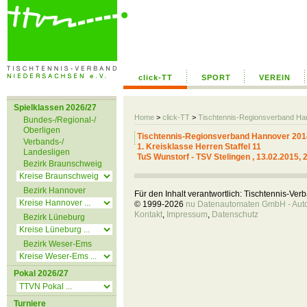
click-TT
SPORT
VEREIN
Spielklassen 2026/27
Home
>
click-TT
>
Tischtennis-Regionsverband H
Bundes-/Regional-/
Oberligen
Tischtennis-Regionsverband Hannover 201
Verbands-/
1. Kreisklasse Herren Staffel 11
Landesligen
TuS Wunstorf - TSV Stelingen , 13.02.2015, 
Bezirk Braunschweig
Bezirk Hannover
Für den Inhalt verantwortlich: Tischtennis-Ve
© 1999-2026
nu Datenautomaten GmbH - Autom
Kontakt
,
Impressum
,
Datenschutz
Bezirk Lüneburg
Bezirk Weser-Ems
Pokal 2026/27
Turniere