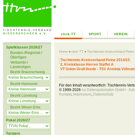
click-TT
SPORT
VEREIN
Spielklassen 2026/27
Home
>
click-TT
>
Tischtennis-Kreisverband Peine
Bundes-/Regional-/
Oberligen
Tischtennis-Kreisverband Peine 2014/15
Verbands-/
2. Kreisklasse Herren Staffel A
Landesligen
VT Union Groß Ilsede - TSV Arminia Vöhrum I
Bezirk Braunschweig
Bezirk Hannover
Für den Inhalt verantwortlich: Tischtennis-Ve
© 1999-2026
nu Datenautomaten GmbH - Autom
Kontakt
,
Impressum
,
Datenschutz
Bezirk Lüneburg
Bezirk Weser-Ems
Pokal 2026/27
Turniere