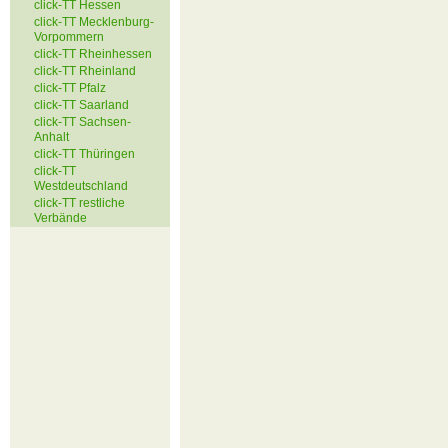
click-TT Hessen
click-TT Mecklenburg-
Vorpommern
click-TT Rheinhessen
click-TT Rheinland
click-TT Pfalz
click-TT Saarland
click-TT Sachsen-
Anhalt
click-TT Thüringen
click-TT
Westdeutschland
click-TT restliche
Verbände