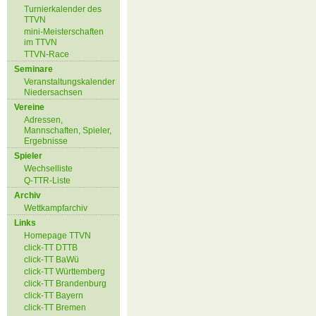
Turnierkalender des
TTVN
mini-Meisterschaften
im TTVN
TTVN-Race
Seminare
Veranstaltungskalender
Niedersachsen
Vereine
Adressen,
Mannschaften, Spieler,
Ergebnisse
Spieler
Wechselliste
Q-TTR-Liste
Archiv
Wettkampfarchiv
Links
Homepage TTVN
click-TT DTTB
click-TT BaWü
click-TT Württemberg
click-TT Brandenburg
click-TT Bayern
click-TT Bremen