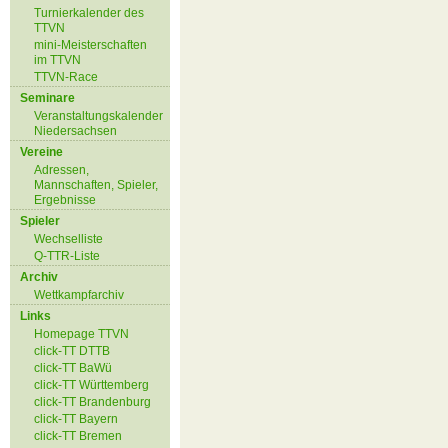
Turnierkalender des
TTVN
mini-Meisterschaften
im TTVN
TTVN-Race
Seminare
Veranstaltungskalender
Niedersachsen
Vereine
Adressen,
Mannschaften, Spieler,
Ergebnisse
Spieler
Wechselliste
Q-TTR-Liste
Archiv
Wettkampfarchiv
Links
Homepage TTVN
click-TT DTTB
click-TT BaWü
click-TT Württemberg
click-TT Brandenburg
click-TT Bayern
click-TT Bremen