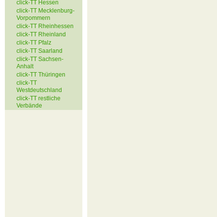
click-TT Hessen
click-TT Mecklenburg-
Vorpommern
click-TT Rheinhessen
click-TT Rheinland
click-TT Pfalz
click-TT Saarland
click-TT Sachsen-
Anhalt
click-TT Thüringen
click-TT
Westdeutschland
click-TT restliche
Verbände