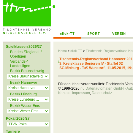
click-TT
SPORT
VEREIN
Spielklassen 2026/27
Home
>
click-TT
>
Tischtennis-Regionsverband H
Bundes-/Regional-/
Oberligen
Tischtennis-Regionsverband Hannover 201
Verbands-/
3. Kreisklasse Senioren IV - Staffel 02
Landesligen
SG Misburg - TuS Wunstorf , 11.05.2015, 19
Bezirk Braunschweig
Bezirk Hannover
Für den Inhalt verantwortlich: Tischtennis-Ve
© 1999-2026
nu Datenautomaten GmbH - Autom
Kontakt
,
Impressum
,
Datenschutz
Bezirk Lüneburg
Bezirk Weser-Ems
Pokal 2026/27
Turniere