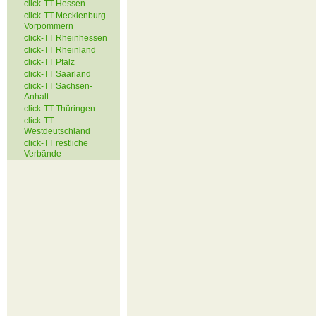
click-TT Hessen
click-TT Mecklenburg-
Vorpommern
click-TT Rheinhessen
click-TT Rheinland
click-TT Pfalz
click-TT Saarland
click-TT Sachsen-
Anhalt
click-TT Thüringen
click-TT
Westdeutschland
click-TT restliche
Verbände