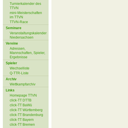
Turnierkalender des
TTVN
mini-Meisterschaften
im TTVN
TTVN-Race
Seminare
Veranstaltungskalender
Niedersachsen
Vereine
Adressen,
Mannschaften, Spieler,
Ergebnisse
Spieler
Wechselliste
Q-TTR-Liste
Archiv
Wettkampfarchiv
Links
Homepage TTVN
click-TT DTTB
click-TT BaWü
click-TT Württemberg
click-TT Brandenburg
click-TT Bayern
click-TT Bremen