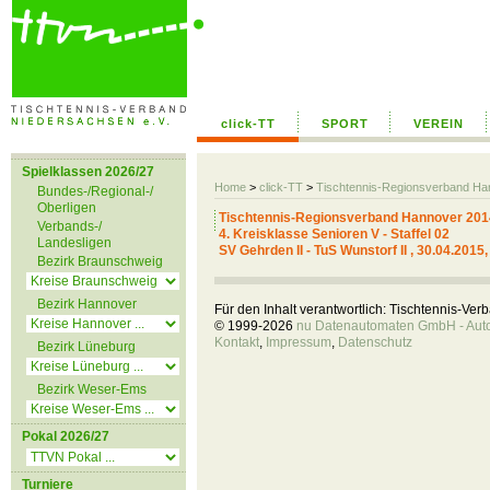
click-TT
SPORT
VEREIN
Spielklassen 2026/27
Home
>
click-TT
>
Tischtennis-Regionsverband H
Bundes-/Regional-/
Oberligen
Tischtennis-Regionsverband Hannover 201
Verbands-/
4. Kreisklasse Senioren V - Staffel 02
Landesligen
SV Gehrden II - TuS Wunstorf II , 30.04.2015
Bezirk Braunschweig
Bezirk Hannover
Für den Inhalt verantwortlich: Tischtennis-Ve
© 1999-2026
nu Datenautomaten GmbH - Autom
Kontakt
,
Impressum
,
Datenschutz
Bezirk Lüneburg
Bezirk Weser-Ems
Pokal 2026/27
Turniere