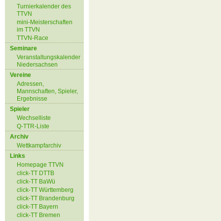
Turnierkalender des
TTVN
mini-Meisterschaften
im TTVN
TTVN-Race
Seminare
Veranstaltungskalender
Niedersachsen
Vereine
Adressen,
Mannschaften, Spieler,
Ergebnisse
Spieler
Wechselliste
Q-TTR-Liste
Archiv
Wettkampfarchiv
Links
Homepage TTVN
click-TT DTTB
click-TT BaWü
click-TT Württemberg
click-TT Brandenburg
click-TT Bayern
click-TT Bremen