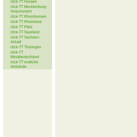
click-TT Hessen
click-TT Mecklenburg-
Vorpommern
click-TT Rheinhessen
click-TT Rheinland
click-TT Pfalz
click-TT Saarland
click-TT Sachsen-
Anhalt
click-TT Thüringen
click-TT
Westdeutschland
click-TT restliche
Verbände