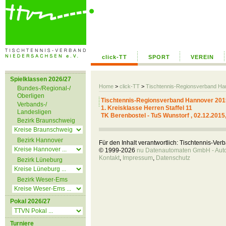
click-TT
SPORT
VEREIN
Spielklassen 2026/27
Home
>
click-TT
>
Tischtennis-Regionsverband H
Bundes-/Regional-/
Oberligen
Tischtennis-Regionsverband Hannover 201
Verbands-/
1. Kreisklasse Herren Staffel 11
Landesligen
TK Berenbostel - TuS Wunstorf , 02.12.2015
Bezirk Braunschweig
Bezirk Hannover
Für den Inhalt verantwortlich: Tischtennis-Ve
© 1999-2026
nu Datenautomaten GmbH - Autom
Kontakt
,
Impressum
,
Datenschutz
Bezirk Lüneburg
Bezirk Weser-Ems
Pokal 2026/27
Turniere