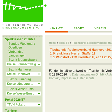
click-TT
SPORT
VEREIN
Spielklassen 2026/27
Home
>
click-TT
>
Tischtennis-Regionsverband H
Bundes-/Regional-/
Oberligen
Tischtennis-Regionsverband Hannover 201
Verbands-/
1. Kreisklasse Herren Staffel 11
Landesligen
TuS Wunstorf - TTV Kolenfeld II , 20.11.2015
Bezirk Braunschweig
Bezirk Hannover
Für den Inhalt verantwortlich: Tischtennis-Ve
© 1999-2026
nu Datenautomaten GmbH - Autom
Kontakt
,
Impressum
,
Datenschutz
Bezirk Lüneburg
Bezirk Weser-Ems
Pokal 2026/27
Turniere