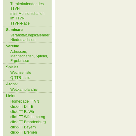
Turnierkalender des
TTVN
mini-Meisterschaften
im TTVN
TTVN-Race
Seminare
Veranstaltungskalender
Niedersachsen
Vereine
Adressen,
Mannschaften, Spieler,
Ergebnisse
Spieler
Wechselliste
Q-TTR-Liste
Archiv
Wettkampfarchiv
Links
Homepage TTVN
click-TT DTTB
click-TT BaWü
click-TT Württemberg
click-TT Brandenburg
click-TT Bayern
click-TT Bremen