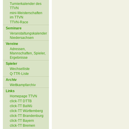
Turnierkalender des
TTVN
mini-Meisterschaften
im TTVN
TTVN-Race
Seminare
Veranstaltungskalender
Niedersachsen
Vereine
Adressen,
Mannschaften, Spieler,
Ergebnisse
Spieler
Wechselliste
Q-TTR-Liste
Archiv
Wettkampfarchiv
Links
Homepage TTVN
click-TT DTTB
click-TT BaWü
click-TT Württemberg
click-TT Brandenburg
click-TT Bayern
click-TT Bremen