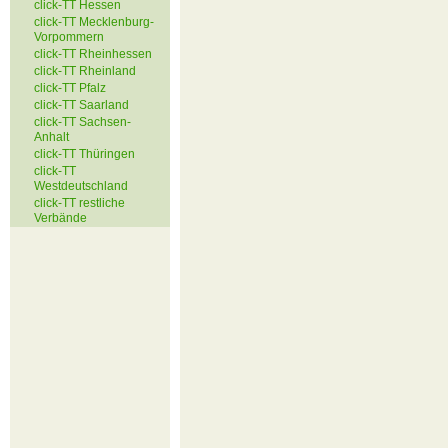
click-TT Hessen
click-TT Mecklenburg-
Vorpommern
click-TT Rheinhessen
click-TT Rheinland
click-TT Pfalz
click-TT Saarland
click-TT Sachsen-
Anhalt
click-TT Thüringen
click-TT
Westdeutschland
click-TT restliche
Verbände