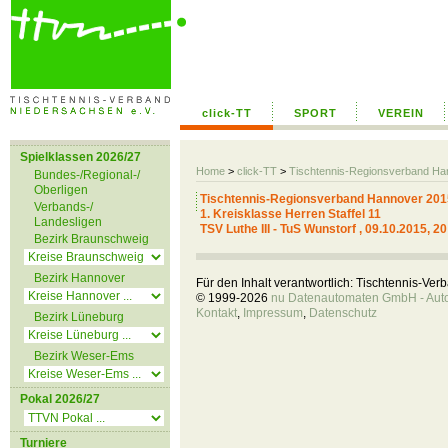
click-TT
SPORT
VEREIN
Spielklassen 2026/27
Home
>
click-TT
>
Tischtennis-Regionsverband H
Bundes-/Regional-/
Oberligen
Tischtennis-Regionsverband Hannover 201
Verbands-/
1. Kreisklasse Herren Staffel 11
Landesligen
TSV Luthe III - TuS Wunstorf , 09.10.2015, 2
Bezirk Braunschweig
Bezirk Hannover
Für den Inhalt verantwortlich: Tischtennis-Ve
© 1999-2026
nu Datenautomaten GmbH - Autom
Kontakt
,
Impressum
,
Datenschutz
Bezirk Lüneburg
Bezirk Weser-Ems
Pokal 2026/27
Turniere