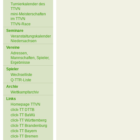
Turnierkalender des
TTVN
mini-Meisterschaften
im TTVN
TTVN-Race
Seminare
Veranstaltungskalender
Niedersachsen
Vereine
Adressen,
Mannschaften, Spieler,
Ergebnisse
Spieler
Wechselliste
Q-TTR-Liste
Archiv
Wettkampfarchiv
Links
Homepage TTVN
click-TT DTTB
click-TT BaWü
click-TT Württemberg
click-TT Brandenburg
click-TT Bayern
click-TT Bremen