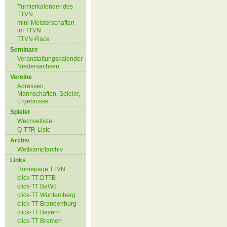
Turnierkalender des
TTVN
mini-Meisterschaften
im TTVN
TTVN-Race
Seminare
Veranstaltungskalender
Niedersachsen
Vereine
Adressen,
Mannschaften, Spieler,
Ergebnisse
Spieler
Wechselliste
Q-TTR-Liste
Archiv
Wettkampfarchiv
Links
Homepage TTVN
click-TT DTTB
click-TT BaWü
click-TT Württemberg
click-TT Brandenburg
click-TT Bayern
click-TT Bremen