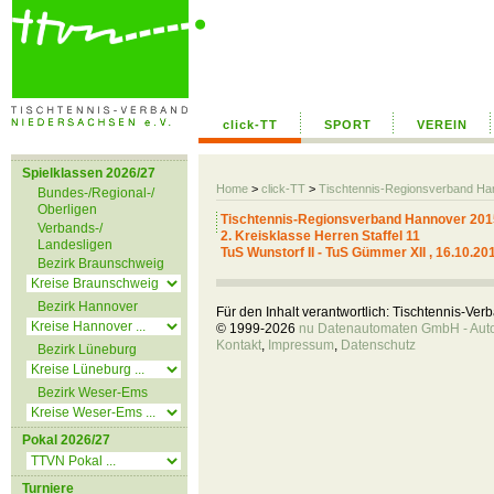
click-TT
SPORT
VEREIN
Spielklassen 2026/27
Home
>
click-TT
>
Tischtennis-Regionsverband H
Bundes-/Regional-/
Oberligen
Tischtennis-Regionsverband Hannover 201
Verbands-/
2. Kreisklasse Herren Staffel 11
Landesligen
TuS Wunstorf II - TuS Gümmer XII , 16.10.20
Bezirk Braunschweig
Bezirk Hannover
Für den Inhalt verantwortlich: Tischtennis-Ve
© 1999-2026
nu Datenautomaten GmbH - Autom
Kontakt
,
Impressum
,
Datenschutz
Bezirk Lüneburg
Bezirk Weser-Ems
Pokal 2026/27
Turniere