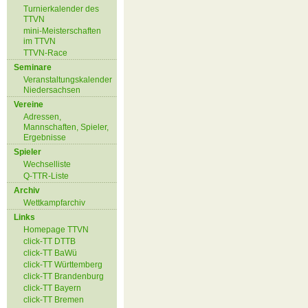
Turnierkalender des
TTVN
mini-Meisterschaften
im TTVN
TTVN-Race
Seminare
Veranstaltungskalender
Niedersachsen
Vereine
Adressen,
Mannschaften, Spieler,
Ergebnisse
Spieler
Wechselliste
Q-TTR-Liste
Archiv
Wettkampfarchiv
Links
Homepage TTVN
click-TT DTTB
click-TT BaWü
click-TT Württemberg
click-TT Brandenburg
click-TT Bayern
click-TT Bremen