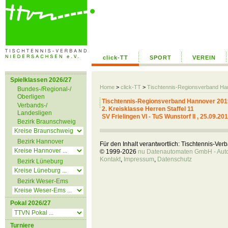
click-TT
SPORT
VEREIN
Spielklassen 2026/27
Home
>
click-TT
>
Tischtennis-Regionsverband H
Bundes-/Regional-/
Oberligen
Tischtennis-Regionsverband Hannover 201
Verbands-/
2. Kreisklasse Herren Staffel 11
Landesligen
SV Frielingen VI - TuS Wunstorf II , 25.09.20
Bezirk Braunschweig
Bezirk Hannover
Für den Inhalt verantwortlich: Tischtennis-Ve
© 1999-2026
nu Datenautomaten GmbH - Autom
Kontakt
,
Impressum
,
Datenschutz
Bezirk Lüneburg
Bezirk Weser-Ems
Pokal 2026/27
Turniere