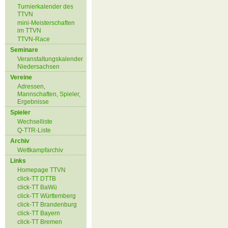
Turnierkalender des
TTVN
mini-Meisterschaften
im TTVN
TTVN-Race
Seminare
Veranstaltungskalender
Niedersachsen
Vereine
Adressen,
Mannschaften, Spieler,
Ergebnisse
Spieler
Wechselliste
Q-TTR-Liste
Archiv
Wettkampfarchiv
Links
Homepage TTVN
click-TT DTTB
click-TT BaWü
click-TT Württemberg
click-TT Brandenburg
click-TT Bayern
click-TT Bremen