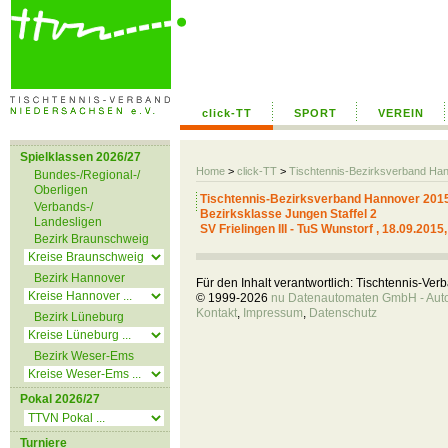
click-TT
SPORT
VEREIN
Spielklassen 2026/27
Home
>
click-TT
>
Tischtennis-Bezirksverband Ha
Bundes-/Regional-/
Oberligen
Tischtennis-Bezirksverband Hannover 201
Verbands-/
Bezirksklasse Jungen Staffel 2
Landesligen
SV Frielingen III - TuS Wunstorf , 18.09.2015
Bezirk Braunschweig
Bezirk Hannover
Für den Inhalt verantwortlich: Tischtennis-Ve
© 1999-2026
nu Datenautomaten GmbH - Autom
Kontakt
,
Impressum
,
Datenschutz
Bezirk Lüneburg
Bezirk Weser-Ems
Pokal 2026/27
Turniere