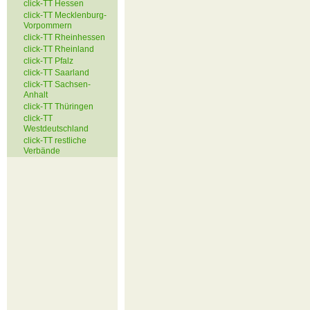
click-TT Hessen
click-TT Mecklenburg-
Vorpommern
click-TT Rheinhessen
click-TT Rheinland
click-TT Pfalz
click-TT Saarland
click-TT Sachsen-
Anhalt
click-TT Thüringen
click-TT
Westdeutschland
click-TT restliche
Verbände