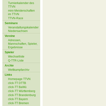
Turnierkalender des
TTVN
mini-Meisterschaften
im TTVN
TTVN-Race
Seminare
Veranstaltungskalender
Niedersachsen
Vereine
Adressen,
Mannschaften, Spieler,
Ergebnisse
Spieler
Wechselliste
Q-TTR-Liste
Archiv
Wettkampfarchiv
Links
Homepage TTVN
click-TT DTTB
click-TT BaWü
click-TT Württemberg
click-TT Brandenburg
click-TT Bayern
click-TT Bremen