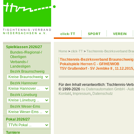
click-TT
SPORT
VEREIN
Spielklassen 2026/27
Home
>
click-TT
>
Tischtennis-Bezirksverband Br
Bundes-/Regional-/
Oberligen
Tischtennis-Bezirksverband Braunschweig
Verbands-/
Pokalspiele Herren C - GF/HE/WOB
Landesligen
TSV Grußendorf - SV Jembke II , 11.12.2015
Bezirk Braunschweig
Bezirk Hannover
Für den Inhalt verantwortlich: Tischtennis-Ve
© 1999-2026
nu Datenautomaten GmbH - Autom
Kontakt
,
Impressum
,
Datenschutz
Bezirk Lüneburg
Bezirk Weser-Ems
Pokal 2026/27
Turniere