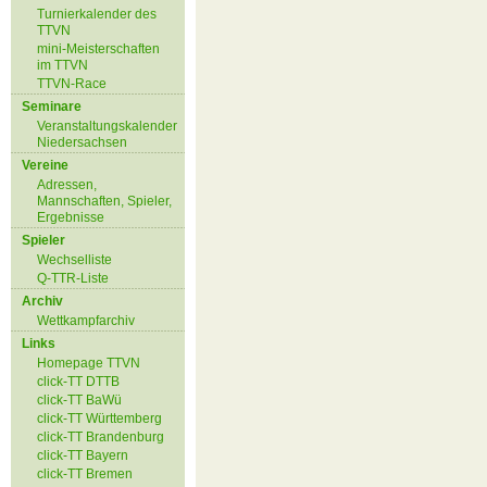
Turnierkalender des
TTVN
mini-Meisterschaften
im TTVN
TTVN-Race
Seminare
Veranstaltungskalender
Niedersachsen
Vereine
Adressen,
Mannschaften, Spieler,
Ergebnisse
Spieler
Wechselliste
Q-TTR-Liste
Archiv
Wettkampfarchiv
Links
Homepage TTVN
click-TT DTTB
click-TT BaWü
click-TT Württemberg
click-TT Brandenburg
click-TT Bayern
click-TT Bremen