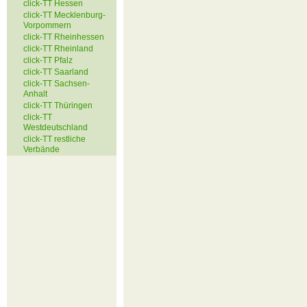
click-TT Hessen
click-TT Mecklenburg-
Vorpommern
click-TT Rheinhessen
click-TT Rheinland
click-TT Pfalz
click-TT Saarland
click-TT Sachsen-
Anhalt
click-TT Thüringen
click-TT
Westdeutschland
click-TT restliche
Verbände