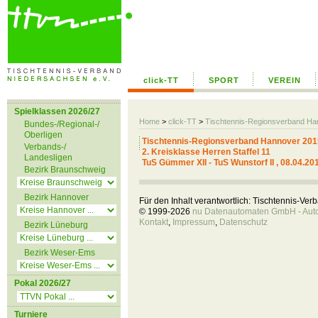
click-TT
SPORT
VEREIN
Spielklassen 2026/27
Home
>
click-TT
>
Tischtennis-Regionsverband H
Bundes-/Regional-/
Oberligen
Tischtennis-Regionsverband Hannover 201
Verbands-/
2. Kreisklasse Herren Staffel 11
Landesligen
TuS Gümmer XII - TuS Wunstorf II , 08.04.20
Bezirk Braunschweig
Bezirk Hannover
Für den Inhalt verantwortlich: Tischtennis-Ve
© 1999-2026
nu Datenautomaten GmbH - Autom
Kontakt
,
Impressum
,
Datenschutz
Bezirk Lüneburg
Bezirk Weser-Ems
Pokal 2026/27
Turniere