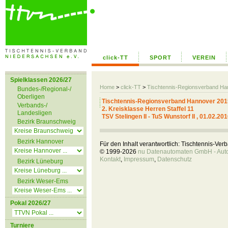
click-TT
SPORT
VEREIN
Spielklassen 2026/27
Home
>
click-TT
>
Tischtennis-Regionsverband H
Bundes-/Regional-/
Oberligen
Tischtennis-Regionsverband Hannover 201
Verbands-/
2. Kreisklasse Herren Staffel 11
Landesligen
TSV Stelingen II - TuS Wunstorf II , 01.02.20
Bezirk Braunschweig
Bezirk Hannover
Für den Inhalt verantwortlich: Tischtennis-Ve
© 1999-2026
nu Datenautomaten GmbH - Autom
Kontakt
,
Impressum
,
Datenschutz
Bezirk Lüneburg
Bezirk Weser-Ems
Pokal 2026/27
Turniere