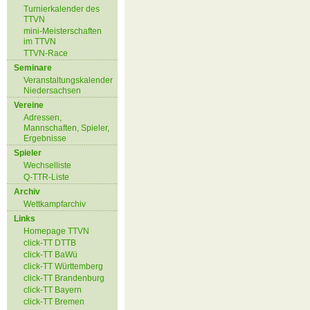
Turnierkalender des
TTVN
mini-Meisterschaften
im TTVN
TTVN-Race
Seminare
Veranstaltungskalender
Niedersachsen
Vereine
Adressen,
Mannschaften, Spieler,
Ergebnisse
Spieler
Wechselliste
Q-TTR-Liste
Archiv
Wettkampfarchiv
Links
Homepage TTVN
click-TT DTTB
click-TT BaWü
click-TT Württemberg
click-TT Brandenburg
click-TT Bayern
click-TT Bremen