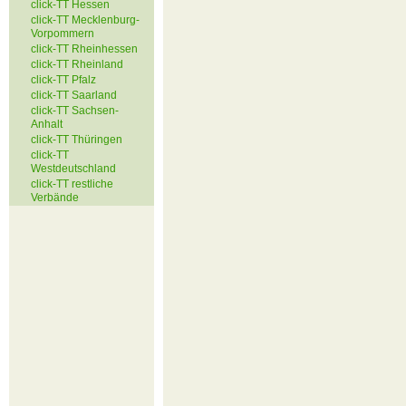
click-TT Hessen
click-TT Mecklenburg-
Vorpommern
click-TT Rheinhessen
click-TT Rheinland
click-TT Pfalz
click-TT Saarland
click-TT Sachsen-
Anhalt
click-TT Thüringen
click-TT
Westdeutschland
click-TT restliche
Verbände