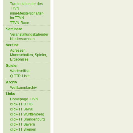
Turnierkalender des
TTVN
mini-Meisterschaften
im TTVN
TTVN-Race
Seminare
Veranstaltungskalender
Niedersachsen
Vereine
Adressen,
Mannschaften, Spieler,
Ergebnisse
Spieler
Wechselliste
Q-TTR-Liste
Archiv
Wettkampfarchiv
Links
Homepage TTVN
click-TT DTTB
click-TT BaWü
click-TT Württemberg
click-TT Brandenburg
click-TT Bayern
click-TT Bremen