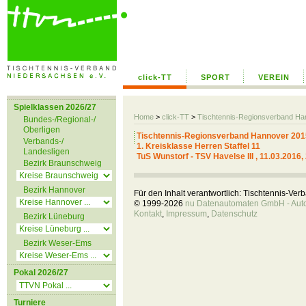
click-TT
SPORT
VEREIN
Spielklassen 2026/27
Home
>
click-TT
>
Tischtennis-Regionsverband H
Bundes-/Regional-/
Oberligen
Tischtennis-Regionsverband Hannover 201
Verbands-/
1. Kreisklasse Herren Staffel 11
Landesligen
TuS Wunstorf - TSV Havelse III , 11.03.2016,
Bezirk Braunschweig
Bezirk Hannover
Für den Inhalt verantwortlich: Tischtennis-Ve
© 1999-2026
nu Datenautomaten GmbH - Autom
Kontakt
,
Impressum
,
Datenschutz
Bezirk Lüneburg
Bezirk Weser-Ems
Pokal 2026/27
Turniere