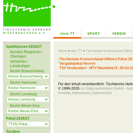
click-TT
SPORT
VEREIN
Spielklassen 2026/27
Home
>
click-TT
>
Tischtennis-Kreisverband Gifho
Bundes-/Regional-/
Oberligen
Tischtennis-Kreisverband Gifhorn Pokal 20
Verbands-/
Vorgabepokal Herren
Landesligen
TSV Grußendorf - MTV Wasbüttel II , 05.02.2
Bezirk Braunschweig
Bezirk Hannover
Für den Inhalt verantwortlich: Tischtennis-Ve
© 1999-2026
nu Datenautomaten GmbH - Autom
Kontakt
,
Impressum
,
Datenschutz
Bezirk Lüneburg
Bezirk Weser-Ems
Pokal 2026/27
Turniere