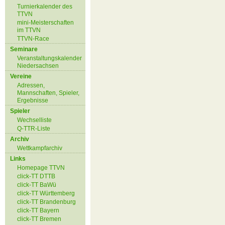
Turnierkalender des
TTVN
mini-Meisterschaften
im TTVN
TTVN-Race
Seminare
Veranstaltungskalender
Niedersachsen
Vereine
Adressen,
Mannschaften, Spieler,
Ergebnisse
Spieler
Wechselliste
Q-TTR-Liste
Archiv
Wettkampfarchiv
Links
Homepage TTVN
click-TT DTTB
click-TT BaWü
click-TT Württemberg
click-TT Brandenburg
click-TT Bayern
click-TT Bremen