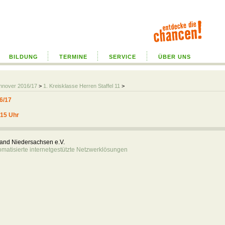
BILDUNG
TERMINE
SERVICE
ÜBER UNS
annover 2016/17
>
1. Kreisklasse Herren Staffel 11
>
6/17
:15 Uhr
rband Niedersachsen e.V.
atisierte internetgestützte Netzwerklösungen