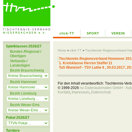
click-TT
SPORT
VEREIN
Spielklassen 2026/27
Home
>
click-TT
>
Tischtennis-Regionsverband H
Bundes-/Regional-/
Oberligen
Tischtennis-Regionsverband Hannover 201
Verbands-/
1. Kreisklasse Herren Staffel 11
Landesligen
TuS Wunstorf - TSV Luthe II , 30.03.2017, 20
Bezirk Braunschweig
Bezirk Hannover
Für den Inhalt verantwortlich: Tischtennis-Ve
© 1999-2026
nu Datenautomaten GmbH - Autom
Kontakt
,
Impressum
,
Datenschutz
Bezirk Lüneburg
Bezirk Weser-Ems
Pokal 2026/27
Turniere