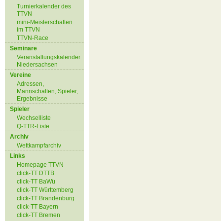
Turnierkalender des
TTVN
mini-Meisterschaften
im TTVN
TTVN-Race
Seminare
Veranstaltungskalender
Niedersachsen
Vereine
Adressen,
Mannschaften, Spieler,
Ergebnisse
Spieler
Wechselliste
Q-TTR-Liste
Archiv
Wettkampfarchiv
Links
Homepage TTVN
click-TT DTTB
click-TT BaWü
click-TT Württemberg
click-TT Brandenburg
click-TT Bayern
click-TT Bremen