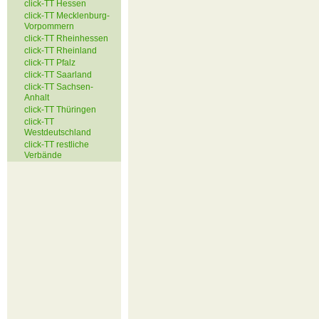
click-TT Hessen
click-TT Mecklenburg-
Vorpommern
click-TT Rheinhessen
click-TT Rheinland
click-TT Pfalz
click-TT Saarland
click-TT Sachsen-
Anhalt
click-TT Thüringen
click-TT
Westdeutschland
click-TT restliche
Verbände