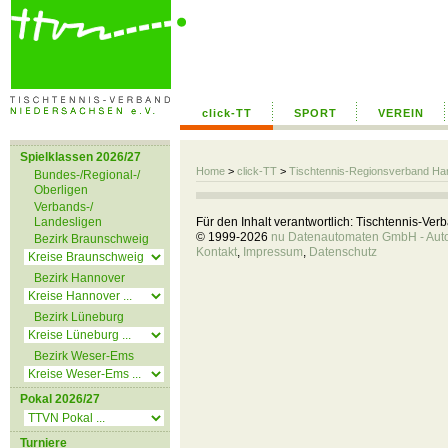
click-TT
SPORT
VEREIN
Spielklassen 2026/27
Home
>
click-TT
>
Tischtennis-Regionsverband H
Bundes-/Regional-/
Oberligen
Verbands-/
Landesligen
Für den Inhalt verantwortlich: Tischtennis-Ve
© 1999-2026
nu Datenautomaten GmbH - Autom
Bezirk Braunschweig
Kontakt
,
Impressum
,
Datenschutz
Bezirk Hannover
Bezirk Lüneburg
Bezirk Weser-Ems
Pokal 2026/27
Turniere