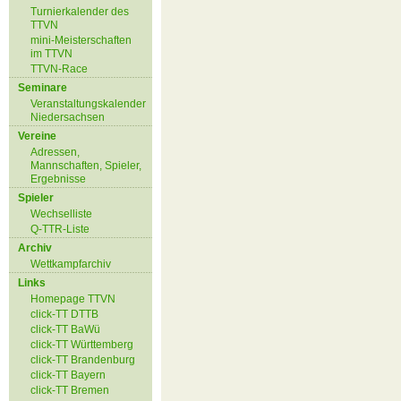
Turnierkalender des
TTVN
mini-Meisterschaften
im TTVN
TTVN-Race
Seminare
Veranstaltungskalender
Niedersachsen
Vereine
Adressen,
Mannschaften, Spieler,
Ergebnisse
Spieler
Wechselliste
Q-TTR-Liste
Archiv
Wettkampfarchiv
Links
Homepage TTVN
click-TT DTTB
click-TT BaWü
click-TT Württemberg
click-TT Brandenburg
click-TT Bayern
click-TT Bremen