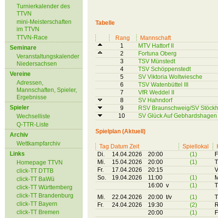
Turnierkalender des
TTVN
mini-Meisterschaften
Tabelle
im TTVN
TTVN-Race
Rang
Mannschaft
1
MTV Hattorf II
Seminare
2
Fortuna Oberg
Veranstaltungskalender
3
TSV Münstedt
Niedersachsen
4
TSV Schöppenstedt
Vereine
5
SV Viktoria Woltwiesche
Adressen,
6
TSV Watenbüttel III
Mannschaften, Spieler,
7
VfR Weddel II
Ergebnisse
8
SV Hahndorf
Spieler
9
RSV Braunschweig/SV Stöckh
10
SV Glück Auf Gebhardshagen
Wechselliste
Q-TTR-Liste
Spielplan (Aktuell)
Archiv
Wettkampfarchiv
Tag Datum Zeit
Spiellokal
Links
Di.
14.04.2026
20:00
(1)
F
Mi.
15.04.2026
20:00
(1)
T
Homepage TTVN
Fr.
17.04.2026
20:15
V
click-TT DTTB
So.
19.04.2026
11:00
(1)
M
click-TT BaWü
16:00 v
(1)
T
click-TT Württemberg
click-TT Brandenburg
Mi.
22.04.2026
20:00 t/v
(1)
T
click-TT Bayern
Fr.
24.04.2026
19:30
(2)
R
click-TT Bremen
20:00
(1)
F