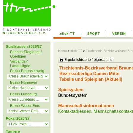
click-TT
SPORT
VEREIN
Spielklassen 2026/27
Home
>
click-TT
>
Tischtennis-Bezirksverband Br
Bundes-/Regional-/
Oberligen
Ergebnishistorie freigeschaltet
Verbands-/
Landesligen
Tischtennis-Bezirksverband Braun
Bezirk Braunschweig
Bezirksoberliga Damen Mitte
Tabelle und Spielplan (Aktuell)
Bezirk Hannover
Spielsystem
Bezirk Lüneburg
Bundessystem
Mannschaftsinformationen
Bezirk Weser-Ems
Kontaktadressen, Mannschaftskontakt 
Pokal 2026/27
Turniere