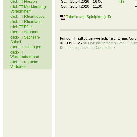
click-TT Hessen
Sa.
25.04.2026
16:00
(1)
T
So.
26.04.2026
11:00
V
click-TT Mecklenburg-
Vorpommern
click-TT Rheinhessen
Tabelle und Spielplan (pdf)
click-TT Rheinland
click-TT Pfalz
click-TT Saarland
click-TT Sachsen-
Für den Inhalt verantwortlich: Tischtennis-Ve
Anhalt
© 1999-2026
nu Datenautomaten GmbH - Autom
click-TT Thüringen
Kontakt
,
Impressum
,
Datenschutz
click-TT
Westdeutschland
click-TT restliche
Verbände