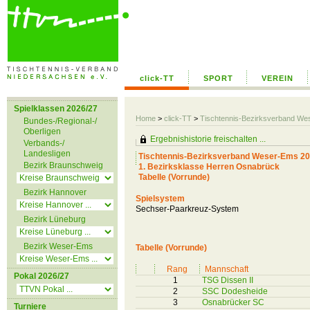
click-TT
SPORT
VEREIN
Spielklassen 2026/27
Home
>
click-TT
>
Tischtennis-Bezirksverband W
Bundes-/Regional-/
Oberligen
Ergebnishistorie freischalten ...
Verbands-/
Landesligen
Tischtennis-Bezirksverband Weser-Ems 20
Bezirk Braunschweig
1. Bezirksklasse Herren Osnabrück
Tabelle (Vorrunde)
Bezirk Hannover
Spielsystem
Sechser-Paarkreuz-System
Bezirk Lüneburg
Bezirk Weser-Ems
Tabelle (Vorrunde)
Rang
Mannschaft
Pokal 2026/27
1
TSG Dissen II
2
SSC Dodesheide
3
Osnabrücker SC
Turniere