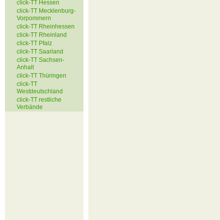
click-TT Hessen
click-TT Mecklenburg-
Vorpommern
click-TT Rheinhessen
click-TT Rheinland
click-TT Pfalz
click-TT Saarland
click-TT Sachsen-
Anhalt
click-TT Thüringen
click-TT
Westdeutschland
click-TT restliche
Verbände