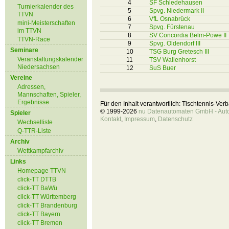
4
SF Schledehausen
Turnierkalender des
5
Spvg. Niedermark II
TTVN
6
VfL Osnabrück
mini-Meisterschaften
7
Spvg. Fürstenau
im TTVN
8
SV Concordia Belm-Powe II
TTVN-Race
9
Spvg. Oldendorf III
Seminare
10
TSG Burg Gretesch III
Veranstaltungskalender
11
TSV Wallenhorst
Niedersachsen
12
SuS Buer
Vereine
Adressen,
Mannschaften, Spieler,
Ergebnisse
Für den Inhalt verantwortlich: Tischtennis-Ve
© 1999-2026
nu Datenautomaten GmbH - Autom
Spieler
Kontakt
,
Impressum
,
Datenschutz
Wechselliste
Q-TTR-Liste
Archiv
Wettkampfarchiv
Links
Homepage TTVN
click-TT DTTB
click-TT BaWü
click-TT Württemberg
click-TT Brandenburg
click-TT Bayern
click-TT Bremen