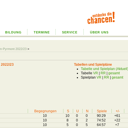
BILDUNG
TERMINE
SERVICE
ÜBER UNS
ln-Pyrmont 2022/23
>
 2022/23
Tabellen und Spielpläne
Tabelle und Spielplan (Aktuell
Tabelle
VR
|
RR
|
gesamt
Spielplan
VR
|
RR
|
gesamt
Begegnungen
S
U
N
Spiele
+/-
10
10
0
0
90:29
+61
10
8
0
2
74:52
+22
10
5
0
5
64:57
+7