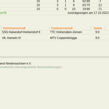
10
3
1
6
62:69
-7
10
3
1
6
63:75
-12
10
0
0
10
19:90
-71
f III
zurückgezogen am 17.10.2022
Heimmannschaft
Gastmannschaft
Spiele
SSG Halvestorf-Herkendorf II
TTC Hohenstein-Zersen
9:0
VfL Hameln IV
MTV Coppenbrügge
9:0
rband Niedersachsen e.V.
atisierte internetgestützte Netzwerklösungen