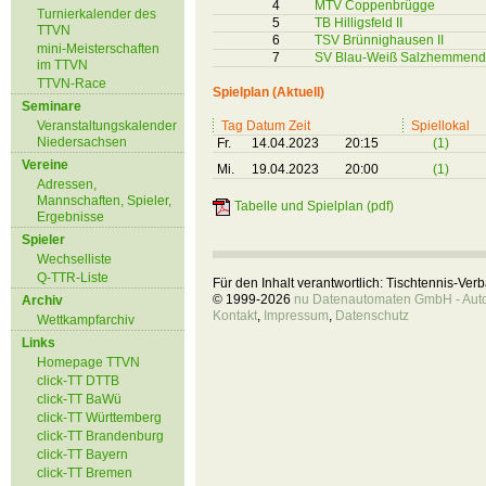
4
MTV Coppenbrügge
Turnierkalender des
5
TB Hilligsfeld II
TTVN
6
TSV Brünnighausen II
mini-Meisterschaften
7
SV Blau-Weiß Salzhemmendor
im TTVN
TTVN-Race
Spielplan (Aktuell)
Seminare
Veranstaltungskalender
Tag Datum Zeit
Spiellokal
Niedersachsen
Fr.
14.04.2023
20:15
(1)
Vereine
Mi.
19.04.2023
20:00
(1)
Adressen,
Mannschaften, Spieler,
Tabelle und Spielplan (pdf)
Ergebnisse
Spieler
Wechselliste
Q-TTR-Liste
Für den Inhalt verantwortlich: Tischtennis-Ve
© 1999-2026
nu Datenautomaten GmbH - Autom
Archiv
Kontakt
,
Impressum
,
Datenschutz
Wettkampfarchiv
Links
Homepage TTVN
click-TT DTTB
click-TT BaWü
click-TT Württemberg
click-TT Brandenburg
click-TT Bayern
click-TT Bremen