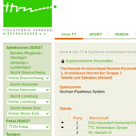
click-TT
SPORT
VEREIN
Spielklassen 2026/27
Home
>
click-TT
>
Tischtennis-Kreisverband Hame
Bundes-/Regional-/
Oberligen
Ergebnishistorie freischalten ...
Verbands-/
Landesligen
Tischtennis-Kreisverband Hameln-Pyrmont
Bezirk Braunschweig
1. Kreisklasse Herren 6er Gruppe 1
Tabelle und Spielplan (Aktuell)
Bezirk Hannover
Spielsystem
Sechser-Paarkreuz-System
Bezirk Lüneburg
Bezirk Weser-Ems
Tabelle
Rang
Mannschaft
Pokal 2026/27
1
SSG Halvestorf-Herkendorf II
2
TTC Hohenstein-Zersen
3
VfL Hameln IV
Turniere