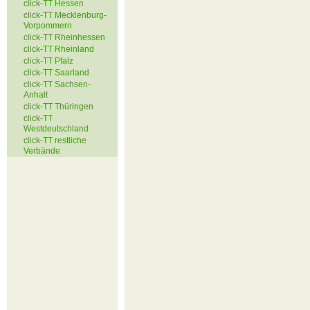
click-TT Hessen
click-TT Mecklenburg-
Vorpommern
click-TT Rheinhessen
click-TT Rheinland
click-TT Pfalz
click-TT Saarland
click-TT Sachsen-
Anhalt
click-TT Thüringen
click-TT
Westdeutschland
click-TT restliche
Verbände