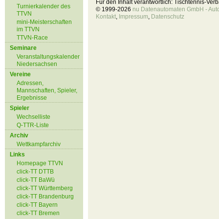
Für den Inhalt verantwortlich: Tischtennis-Ve
Turnierkalender des
© 1999-2026
nu Datenautomaten GmbH - Autom
TTVN
Kontakt
,
Impressum
,
Datenschutz
mini-Meisterschaften
im TTVN
TTVN-Race
Seminare
Veranstaltungskalender
Niedersachsen
Vereine
Adressen,
Mannschaften, Spieler,
Ergebnisse
Spieler
Wechselliste
Q-TTR-Liste
Archiv
Wettkampfarchiv
Links
Homepage TTVN
click-TT DTTB
click-TT BaWü
click-TT Württemberg
click-TT Brandenburg
click-TT Bayern
click-TT Bremen