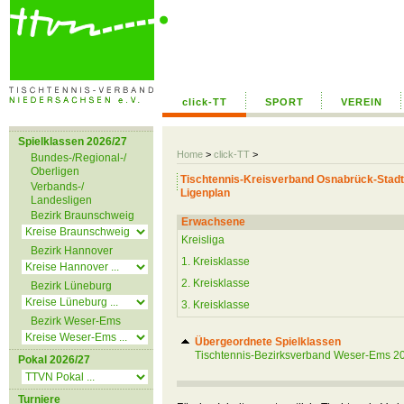
click-TT
SPORT
VEREIN
Spielklassen 2026/27
Home
>
click-TT
>
Bundes-/Regional-/
Oberligen
Tischtennis-Kreisverband Osnabrück-Stadt
Verbands-/
Ligenplan
Landesligen
Bezirk Braunschweig
Erwachsene
Kreisliga
Bezirk Hannover
1. Kreisklasse
2. Kreisklasse
Bezirk Lüneburg
3. Kreisklasse
Bezirk Weser-Ems
Übergeordnete Spielklassen
Tischtennis-Bezirksverband Weser-Ems 2
Pokal 2026/27
Turniere