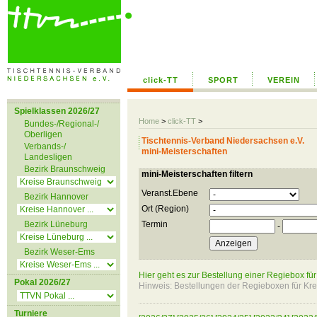
click-TT
SPORT
VEREIN
Spielklassen 2026/27
Home
>
click-TT
>
Bundes-/Regional-/
Oberligen
Tischtennis-Verband Niedersachsen e.V.
Verbands-/
mini-Meisterschaften
Landesligen
Bezirk Braunschweig
mini-Meisterschaften filtern
Veranst.Ebene
Bezirk Hannover
Ort (Region)
Bezirk Lüneburg
Termin
-
Bezirk Weser-Ems
Hier geht es zur Bestellung einer Regiebox für
Pokal 2026/27
Hinweis: Bestellungen der Regieboxen für Kreis
Turniere