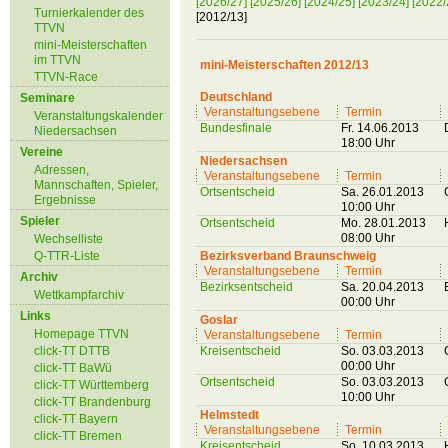
[2026/27]
[2025/26]
[2024/25]
[2023/24]
[2022/
Turnierkalender des
[2012/13]
TTVN
mini-Meisterschaften
im TTVN
mini-Meisterschaften 2012/13
TTVN-Race
Deutschland
Seminare
Veranstaltungsebene
Termin
Veranstaltungskalender
Bundesfinale
Fr. 14.06.2013
Niedersachsen
18:00 Uhr
Vereine
Niedersachsen
Adressen,
Veranstaltungsebene
Termin
Mannschaften, Spieler,
Ortsentscheid
Sa. 26.01.2013
Ergebnisse
10:00 Uhr
Spieler
Ortsentscheid
Mo. 28.01.2013
08:00 Uhr
Wechselliste
Q-TTR-Liste
Bezirksverband Braunschweig
Veranstaltungsebene
Termin
Archiv
Bezirksentscheid
Sa. 20.04.2013
Wettkampfarchiv
00:00 Uhr
Links
Goslar
Homepage TTVN
Veranstaltungsebene
Termin
click-TT DTTB
Kreisentscheid
So. 03.03.2013
00:00 Uhr
click-TT BaWü
Ortsentscheid
So. 03.03.2013
click-TT Württemberg
10:00 Uhr
click-TT Brandenburg
Helmstedt
click-TT Bayern
Veranstaltungsebene
Termin
click-TT Bremen
Kreisentscheid
So. 10.03.2013