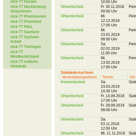
click-TT Hessen
10:00 Uhr
click-TT Mecklenburg-
Ortsentscheid
Fr. 30.11.2018
Pei
Vorpommern
00:00 Uhr
Ortsentscheid
Mi.
Pei
click-TT Rheinhessen
12.12.2018
click-TT Rheinland
17:00 Uhr
click-TT Pfalz
Ortsentscheid
Mi.
Pei
click-TT Saarland
23.01.2019
click-TT Sachsen-
08:00 Uhr
Anhalt
Ortsentscheid
Sa.
Pei
click-TT Thüringen
02.02.2019
click-TT
11:00 Uhr
Westdeutschland
Ortsentscheid
Mi.
Pei
click-TT restliche
13.02.2019
Verbände
17:00 Uhr
Südniedersachsen
Veranstaltungsebene
Termin
Ort
Kreisentscheid
Sa.
Süd
23.03.2019
10:30 Uhr
Ortsentscheid
Fr. 14.09.2018
Süd
17:00 Uhr
Ortsentscheid
Fr. 28.09.2018
Süd
08:00 Uhr
Ortsentscheid
Sa.
Süd
03.11.2018
12:00 Uhr
Ortsentscheid
Mi. 21.11.2018
Süd