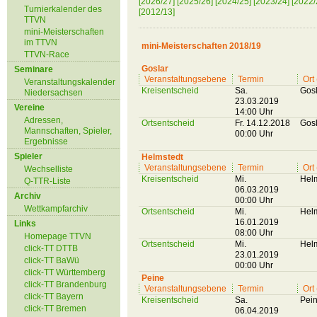
[2026/27]
[2025/26]
[2024/25]
[2023/24]
[2022/
Turnierkalender des
[2012/13]
TTVN
mini-Meisterschaften
im TTVN
mini-Meisterschaften 2018/19
TTVN-Race
Goslar
Seminare
Veranstaltungsebene
Termin
Ort
Veranstaltungskalender
Kreisentscheid
Sa.
Gosl
Niedersachsen
23.03.2019
Vereine
14:00 Uhr
Adressen,
Ortsentscheid
Fr. 14.12.2018
Gosl
Mannschaften, Spieler,
00:00 Uhr
Ergebnisse
Spieler
Helmstedt
Veranstaltungsebene
Termin
Ort
Wechselliste
Kreisentscheid
Mi.
Hel
Q-TTR-Liste
06.03.2019
Archiv
00:00 Uhr
Wettkampfarchiv
Ortsentscheid
Mi.
Hel
16.01.2019
Links
08:00 Uhr
Homepage TTVN
Ortsentscheid
Mi.
Hel
click-TT DTTB
23.01.2019
click-TT BaWü
00:00 Uhr
click-TT Württemberg
Peine
click-TT Brandenburg
Veranstaltungsebene
Termin
Ort
click-TT Bayern
Kreisentscheid
Sa.
Pei
click-TT Bremen
06.04.2019