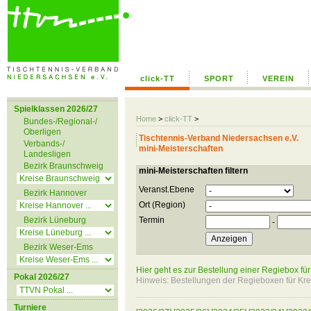
click-TT
SPORT
VEREIN
Spielklassen 2026/27
Home
>
click-TT
>
Bundes-/Regional-/
Oberligen
Tischtennis-Verband Niedersachsen e.V.
Verbands-/
mini-Meisterschaften
Landesligen
Bezirk Braunschweig
mini-Meisterschaften filtern
Veranst.Ebene
Bezirk Hannover
Ort (Region)
Bezirk Lüneburg
Termin
-
Bezirk Weser-Ems
Hier geht es zur Bestellung einer Regiebox für
Pokal 2026/27
Hinweis: Bestellungen der Regieboxen für Kreis
Turniere